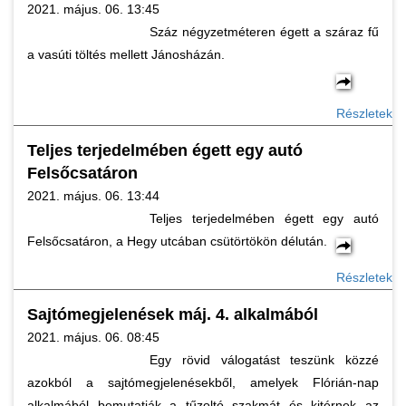
2021. május. 06. 13:45
Száz négyzetméteren égett a száraz fű
a vasúti töltés mellett Jánosházán.
Részletek
Teljes terjedelmében égett egy autó
Felsőcsatáron
2021. május. 06. 13:44
Teljes terjedelmében égett egy autó
Felsőcsatáron, a Hegy utcában csütörtökön délután.
Részletek
Sajtómegjelenések máj. 4. alkalmából
2021. május. 06. 08:45
Egy rövid válogatást teszünk közzé
azokból a sajtómegjelenésekből, amelyek Flórián-nap
alkalmából bemutatják a tűzoltó szakmát és kitérnek az