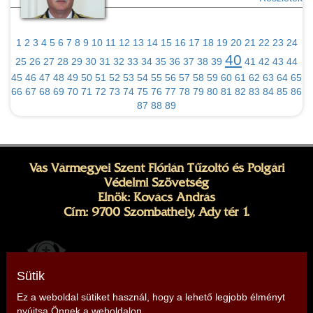
1
2
3
4
5
6
7
8
9
10
11
12
13
14
15
16
17
18
19
20
21
22
23
24
40
25
26
27
28
29
30
31
32
33
34
35
36
37
38
39
41
42
43
44
45
46
47
48
49
50
51
52
53
54
55
56
57
58
59
60
61
62
63
64
65
66
67
68
69
70
71
72
73
74
75
76
77
78
79
80
81
82
83
84
85
86
87
88
89
Vas Vármegyei Szent Flórián Tűzoltó és Polgári
Védelmi Szövetség
Elnök: Kovács András
Cím: 9700 Szombathely, Ady tér 1.
Sütik
Ez a weboldal sütiket használ, hogy a lehető legjobb élményt
nyújtsa Önnek a weboldalon.