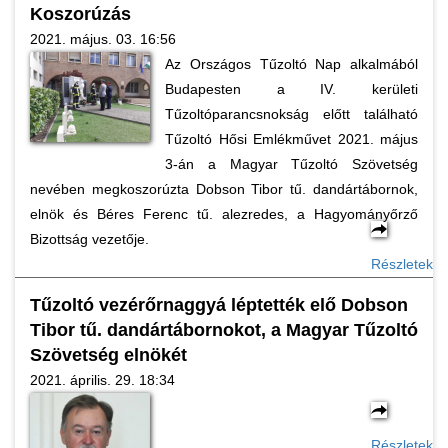
Koszorúzás
2021. május. 03. 16:56
Az Országos Tűzoltó Nap alkalmából
Budapesten a IV. kerületi
Tűzoltóparancsnokság előtt található
Tűzoltó Hősi Emlékművet 2021. május
3-án a Magyar Tűzoltó Szövetség
nevében megkoszorúzta Dobson Tibor tű. dandártábornok,
elnök és Béres Ferenc tű. alezredes, a Hagyományőrző
Bizottság vezetője.
Részletek
Tűzoltó vezérőrnaggyá léptették elő Dobson
Tibor tű. dandártábornokot, a Magyar Tűzoltó
Szövetség elnökét
2021. április. 29. 18:34
Részletek