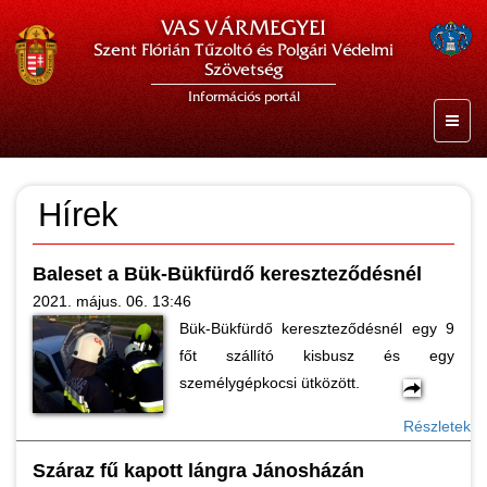
VAS VÁRMEGYEI
Szent Flórián Tűzoltó és Polgári Védelmi
Szövetség
Információs portál
Hírek
Baleset a Bük-Bükfürdő kereszteződésnél
2021. május. 06. 13:46
Bük-Bükfürdő kereszteződésnél egy 9
főt szállító kisbusz és egy
személygépkocsi ütközött.
Részletek
Száraz fű kapott lángra Jánosházán