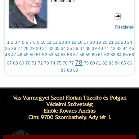
emlékezünk.
Részletek
1
2
3
4
5
6
7
8
9
10
11
12
13
14
15
16
17
18
19
20
21
22
23
24
25
26
27
28
29
30
31
32
33
34
35
36
37
38
39
40
41
42
43
44
45
46
47
48
49
50
51
52
53
54
55
56
57
58
59
60
61
62
63
64
65
66
78
67
68
69
70
71
72
73
74
75
76
77
79
80
81
82
83
84
85
86
87
88
89
Vas Vármegyei Szent Flórián Tűzoltó és Polgári
Védelmi Szövetség
Elnök: Kovács András
Cím: 9700 Szombathely, Ady tér 1.