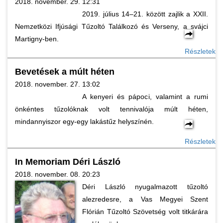
2018. november. 29. 12:31
2019. július 14–21. között zajlik a XXII.
Nemzetközi Ifjúsági Tűzoltó Találkozó és Verseny, a svájci
Martigny-ben.
Részletek
Bevetések a múlt héten
2018. november. 27. 13:02
A kenyeri és pápoci, valamint a rumi
önkéntes tűzolóknak volt tennivalója múlt héten,
mindannyiszor egy-egy lakástűz helyszínén.
Részletek
In Memoriam Déri László
2018. november. 08. 20:23
Déri László nyugalmazott tűzoltó
alezredesre, a Vas Megyei Szent
Flórián Tűzoltó Szövetség volt titkárára