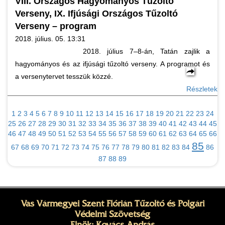
VIII. Országos Hagyományos Tűzoltó
Verseny, IX. Ifjúsági Országos Tűzoltó
Verseny – program
2018. július. 05. 13:31
2018. július 7–8-án, Tatán zajlik a
hagyományos és az ifjúsági tűzoltó verseny. A programot és
a versenytervet tesszük közzé.
Részletek
1
2
3
4
5
6
7
8
9
10
11
12
13
14
15
16
17
18
19
20
21
22
23
24
25
26
27
28
29
30
31
32
33
34
35
36
37
38
39
40
41
42
43
44
45
46
47
48
49
50
51
52
53
54
55
56
57
58
59
60
61
62
63
64
65
66
85
67
68
69
70
71
72
73
74
75
76
77
78
79
80
81
82
83
84
86
87
88
89
Vas Vármegyei Szent Flórián Tűzoltó és Polgári
Védelmi Szövetség
Elnök: Kovács András