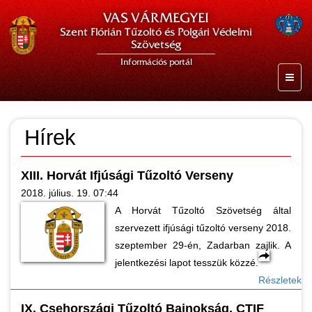
VAS VÁRMEGYEI
Szent Flórián Tűzoltó és Polgári Védelmi
Szövetség
Információs portál
Hírek
XIII. Horvát Ifjúsági Tűzoltó Verseny
2018. július. 19. 07:44
A Horvát Tűzoltó Szövetség által
szervezett ifjúsági tűzoltó verseny 2018.
szeptember 29-én, Zadarban zajlik. A
jelentkezési lapot tesszük közzé.
Részletek
IX. Csehországi Tűzoltó Bajnokság, CTIF