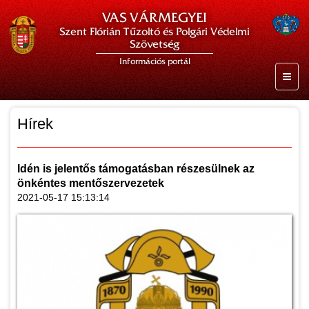
VAS VÁRMEGYEI
Szent Flórián Tűzoltó és Polgári Védelmi
Szövetség
Információs portál
Hírek
Idén is jelentős támogatásban részesülnek az
önkéntes mentőszervezetek
2021-05-17 15:13:14