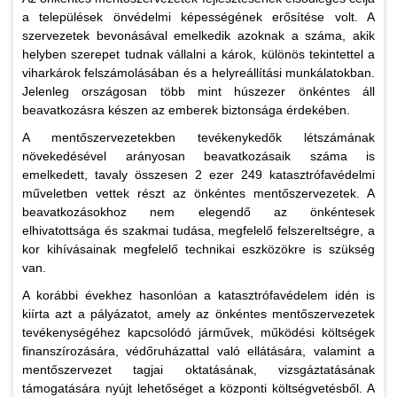
a települések önvédelmi képességének erősítése volt. A
szervezetek bevonásával emelkedik azoknak a száma, akik
helyben szerepet tudnak vállalni a károk, különös tekintettel a
viharkárok felszámolásában és a helyreállítási munkálatokban.
Jelenleg országosan több mint húszezer önkéntes áll
beavatkozásra készen az emberek biztonsága érdekében.
A mentőszervezetekben tevékenykedők létszámának
növekedésével arányosan beavatkozásaik száma is
emelkedett, tavaly összesen 2 ezer 249 katasztrófavédelmi
műveletben vettek részt az önkéntes mentőszervezetek. A
beavatkozásokhoz nem elegendő az önkéntesek
elhivatottsága és szakmai tudása, megfelelő felszereltségre, a
kor kihívásainak megfelelő technikai eszközökre is szükség
van.
A korábbi évekhez hasonlóan a katasztrófavédelem idén is
kiírta azt a pályázatot, amely az önkéntes mentőszervezetek
tevékenységéhez kapcsolódó járművek, működési költségek
finanszírozására, védőruházattal való ellátására, valamint a
mentőszervezet tagjai oktatásának, vizsgáztatásának
támogatására nyújt lehetőséget a központi költségvetésből. A