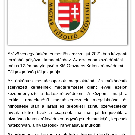
Százötvenegy önkéntes mentőszervezet jut 2021-ben központi
forrásból pályázati támogatáshoz. Az erre vonatkozó döntést
május 12-én hagyta jóvá a BM Országos Katasztrófavédelmi
Főigazgatóság főigazgatója.
Az önkéntes mentőcsoportok megalakítását és működésük
szervezett kereteinek megteremtését kilenc évvel ezelőtt
kezdeményezte a katasztrófavédelem. A központi, majd a
területi rendeltetésű mentőszervezetek megalakítása és
minősítése után a járási és települési szintű szervezeteket
hívták életre. Ezek a csapatok ma már jól kiegészítik a
hivatásos katasztrófavédelem egységeinek munkáját, képesek
hatékonyan, a hivatásosok irányításával működni.
Az önkéntes mentőszervezetek fejlesztésének elsődleges célja