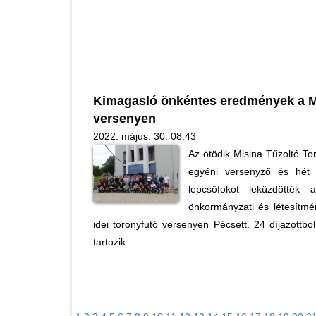
Kimagasló önkéntes eredmények a M
versenyen
2022. május. 30. 08:43
Az ötödik Misina Tűzoltó T
egyéni versenyző és hét 
lépcsőfokot leküzdötték 
önkormányzati és létesítmén
idei toronyfutó versenyen Pécsett. 24 díjazott
tartozik.