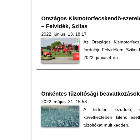
Országos Kismotorfecskendő-szerelé
– Felvidék, Szilas
2022. június. 13. 18:17
Az Országos Kismotorfecsk
fordulója Felvidéken, Szila
2022. június 4-én.
Önkéntes tűzoltósági beavatkozások
2022. május. 31. 15:58
A hirtelen lezúduló,
következtében kilenc ese
tűzoltókat múlt kedden.