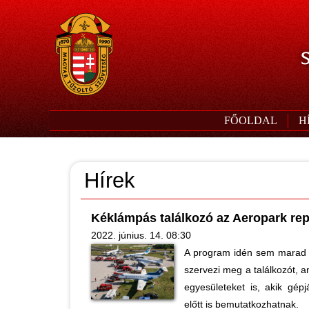
S
FŐOLDAL
H
Hírek
Kéklámpás találkozó az Aeropark r
2022. június. 14. 08:30
A program idén sem marad e
szervezi meg a találkozót, a
egyesületeket is, akik gé
előtt is bemutatkozhatnak.