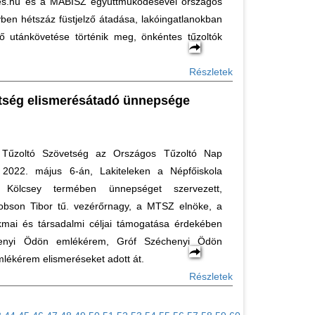
es.hu és a MABISZ együttműködésével országos
yben hétszáz füstjelző átadása, lakóingatlanokban
nő utánkövetése történik meg, önkéntes tűzoltók
Részletek
tség elismerésátadó ünnepsége
Tűzoltó Szövetség az Országos Tűzoltó Nap
 2022. május 6-án, Lakiteleken a Népfőiskola
y Kölcsey termében ünnepséget szervezett,
bson Tibor tű. vezérőrnagy, a MTSZ elnöke, a
mai és társadalmi céljai támogatása érdekében
chenyi Ödön emlékérem, Gróf Széchenyi Ödön
mlékérem elismeréseket adott át.
Részletek