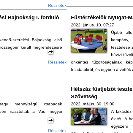
Részletek
si Bajnokság I. forduló
Füstérzékelők Nyugat-
2022. június. 10. 07:27
Újabb áll
endő-szerelési Bajnokság első
kampány, 
s községben került megrendezésre
tesztelése 
hévizi tűzo
Részletek
önkéntes tűzoltóságainak ké
feladatokról, és egyben átvették
Hétszáz füstjelzőt teszt
Szövetség
 nagy mennyiségű csapadék
2022. május. 30. 19:00
tben riasztották a Vas megyei
A lakástűz
életét. A h
egyszerű f
Részletek