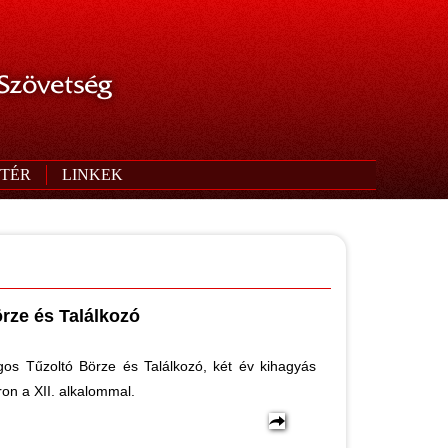
 Szövetség
TÉR
LINKEK
örze és Találkozó
gos Tűzoltó Börze és Találkozó, két év kihagyás
on a XII. alkalommal.