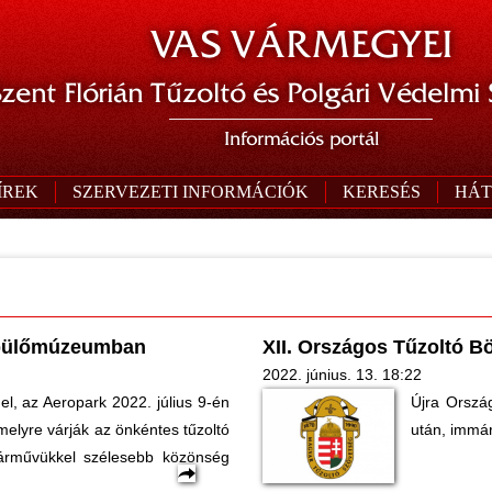
VAS VÁRMEGYEI
zent Flórián Tűzoltó és Polgári Védelmi
Információs portál
ÍREK
SZERVEZETI INFORMÁCIÓK
KERESÉS
HÁT
epülőmúzeumban
XII. Országos Tűzoltó B
2022. június. 13. 18:22
l, az Aeropark 2022. július 9-én
Újra Orszá
melyre várják az önkéntes tűzoltó
után, immár
pjárművükkel szélesebb közönség