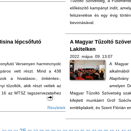
Tűzoltó Szövetség, a Füstment
előkészítő kampányt indít, amel
felszerelése és egy évig törté
bevonásával.
isina lépcsőfutó
A Magyar Tűzoltó Szöve
Lakitelken
2022. május. 09. 13:07
oronyfutó Versenyen harmincnyolc
A Magyar 
páros vett részt. Mind a 438
alkalmából
azok a hivatásos-, önkéntes-,
Alapítván
yi tűzoltók, akik részt vettek az
amelyen Do
ból 16 az MTSZ tagszervezeteihez
Magyar Tűzoltó Szövetség szak
kifejtett munkáért Gróf Szé
Részletek
emlékplakett, és Szent Flórián e
25