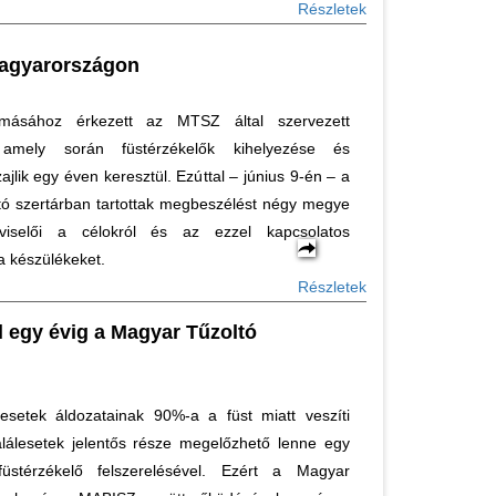
Részletek
Magyarországon
omásához érkezett az MTSZ által szervezett
amely során füstérzékelők kihelyezése és
zajlik egy éven keresztül. Ezúttal – június 9-én – a
ltó szertárban tartottak megbeszélést négy megye
pviselői a célokról és az ezzel kapcsolatos
 a készülékeket.
Részletek
el egy évig a Magyar Tűzoltó
-esetek áldozatainak 90%-a a füst miatt veszíti
alálesetek jelentős része megelőzhető lenne egy
üstérzékelő felszerelésével. Ezért a Magyar