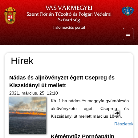
VAS VÁRMEGYEI
Szent Flórián Tűzoltó és Polgári Védelmi
Szövetség
Információs portál
Hírek
Nádas és aljnövényzet égett Csepreg és
Kiszsidányi út mellett
2021. március. 25. 12:10
Kb. 1 ha nádas és meggyfa gyümölcsös
alnövényzete égett Csepreg és
Kiszsidányi út mellett március 18-án.
Részletek
Kéménytűz Pornóapátin