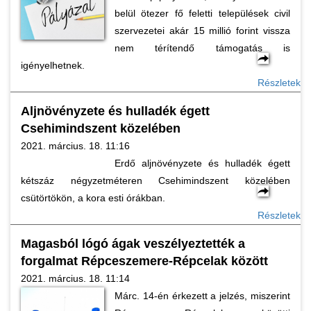
belül ötezer fő feletti települések civil
szervezetei akár 15 millió forint vissza
nem térítendő támogatás is
igényelhetnek.
Részletek
Aljnövényzete és hulladék égett
Csehimindszent közelében
2021. március. 18. 11:16
Erdő aljnövényzete és hulladék égett
kétszáz négyzetméteren Csehimindszent közelében
csütörtökön, a kora esti órákban.
Részletek
Magasból lógó ágak veszélyeztették a
forgalmat Répceszemere-Répcelak között
2021. március. 18. 11:14
Márc. 14-én érkezett a jelzés, miszerint