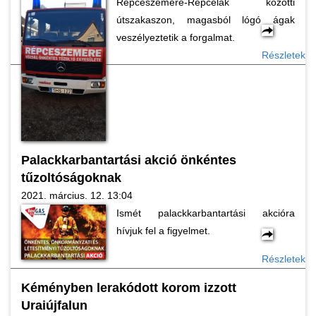
Répceszemere-Répcelak közötti
útszakaszon, magasból lógó ágak
veszélyeztetik a forgalmat.
Részletek
Palackkarbantartási akció önkéntes
tűzoltóságoknak
2021. március. 12. 13:04
Ismét palackkarbantartási akcióra
hívjuk fel a figyelmet.
Részletek
Kéményben lerakódott korom izzott
Uraiújfalun