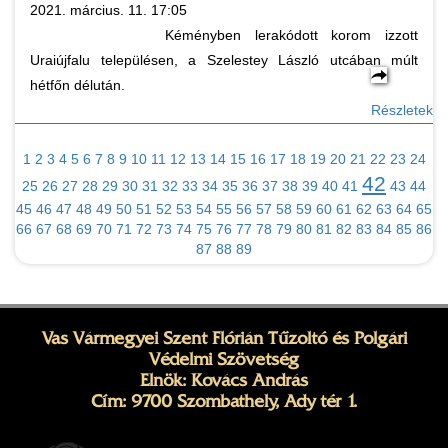
2021. március. 11. 17:05
Kéményben lerakódott korom izzott
Uraiújfalu településen, a Szelestey László utcában múlt
hétfőn délután.
Részletek
1
2
3
4
5
6
7
8
9
10
11
12
13
14
15
16
17
18
19
20
21
22
23
24
42
25
26
27
28
29
30
31
32
33
34
35
36
37
38
39
40
41
43
44
45
46
47
48
49
50
51
52
53
54
55
56
57
58
59
60
61
62
63
64
65
66
67
68
69
70
71
72
73
74
75
76
77
78
79
80
81
82
83
84
85
86
87
88
89
Vas Vármegyei Szent Flórián Tűzoltó és Polgári
Védelmi Szövetség
Elnök: Kovács András
Cím: 9700 Szombathely, Ady tér 1.