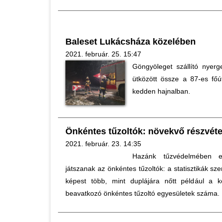
Baleset Lukácsháza közelében
2021. február. 25. 15:47
Göngyöleget szállító nyer
ütközött össze a 87-es fő
kedden hajnalban.
Önkéntes tűzoltók: növekvő részvét
2021. február. 23. 14:35
Hazánk tűzvédelmében e
játszanak az önkéntes tűzoltók: a statisztikák szer
képest több, mint duplájára nőtt például a 
beavatkozó önkéntes tűzoltó egyesületek száma.