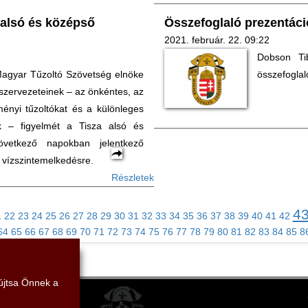
 alsó és középső
Összefoglaló prezentáci
2021. február. 22. 09:22
Dobson Ti
 Magyar Tűzoltó Szövetség elnöke
összefoglal
gszervezeteinek – az önkéntes, az
ményi tűzoltókat és a különleges
k – figyelmét a Tisza alsó és
vetkező napokban jelentkező
i vízszintemelkedésre.
Részletek
4
1
22
23
24
25
26
27
28
29
30
31
32
33
34
35
36
37
38
39
40
41
42
64
65
66
67
68
69
70
71
72
73
74
75
76
77
78
79
80
81
82
83
84
85
8
yújtsa Önnek a
mi Szövetség