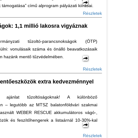
ek támogatása” című alprogram pályázati kiírásai.
Részletek
gok: 1,1 millió lakosra vigyáznak
mányzati tűzoltó-parancsnokságok (ÖTP)
ülni: vonulásaik száma és önálló beavatkozásaik
van hazánk mentő tűzvédelmében.
Részletek
entőeszközök extra kedvezménnyel
es ajánlat tűzoltóságoknak! A különböző
n – legutóbb az MTSZ balatonföldvári szakmai
használt WEBER RESCUE akkumulátoros vágó-,
özök és feszítőhengerek a listaárnál 10-30%-kal
Részletek