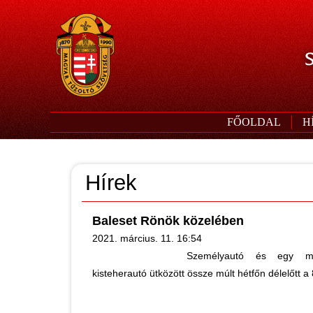
S
FŐOLDAL
H
Hírek
Baleset Rönök közelében
2021. március. 11. 16:54
Személyautó és egy műa
kisteherautó ütközött össze múlt hétfőn délelőtt 