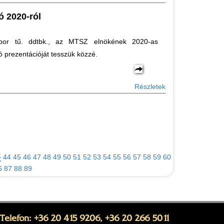
ó 2020-ról
bor tű. ddtbk., az MTSZ elnökének 2020-as
ó prezentációját tesszük közzé.
Részletek
3
44
45
46
47
48
49
50
51
52
53
54
55
56
57
58
59
60
6
87
88
89
Telefon: +36 20 415 9206, +36 20 266 5011