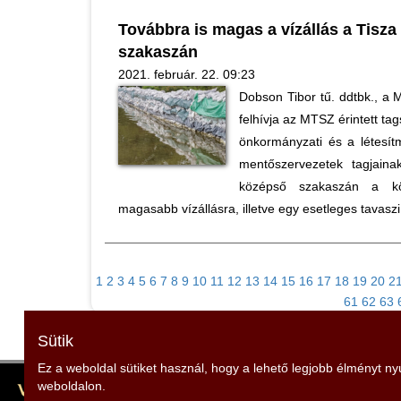
Továbbra is magas a vízállás a Tisza
szakaszán
2021. február. 22. 09:23
Dobson Tibor tű. ddtbk., a
felhívja az MTSZ érintett ta
önkormányzati és a létesít
mentőszervezetek tagjaina
középső szakaszán a kö
magasabb vízállásra, illetve egy esetleges tavasz
1
2
3
4
5
6
7
8
9
10
11
12
13
14
15
16
17
18
19
20
2
61
62
63
Sütik
Ez a weboldal sütiket használ, hogy a lehető legjobb élményt n
weboldalon.
Vas Vármegyei Szent Flórián Tűzoltó és Polgári Védel