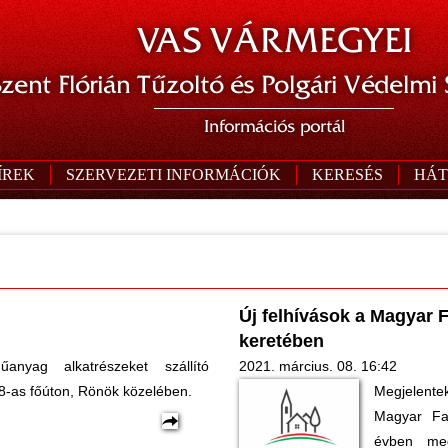
VAS VÁRMEGYEI
zent Flórián Tűzoltó és Polgári Védelmi
Információs portál
ÍREK
SZERVEZETI INFORMÁCIÓK
KERESÉS
HÁT
Új felhívások a Magyar F
keretében
nyag alkatrészeket szállító
2021. március. 08. 16:42
a 8-as főúton, Rönök közelében.
Megjelentek
Magyar Fal
évben meg