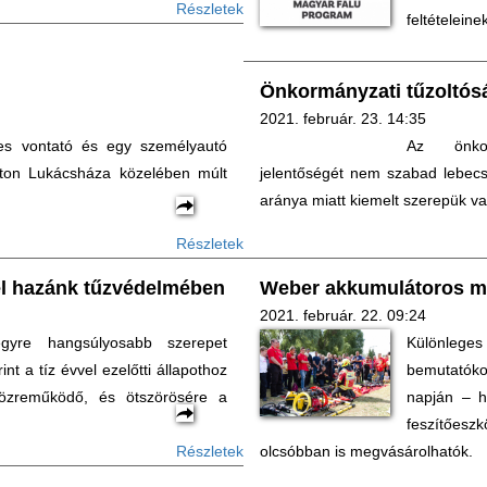
Részletek
feltételein
Önkormányzati tűzoltósá
2021. február. 23. 14:35
ges vontató és egy személyautó
Az önkor
úton Lukácsháza közelében múlt
jelentőségét nem szabad lebecs
aránya miatt kiemelt szerepük 
Részletek
el hazánk tűzvédelmében
Weber akkumulátoros m
2021. február. 22. 09:24
gyre hangsúlyosabb szerepet
Különleg
int a tíz évvel ezelőtti állapothoz
bemutatóko
közreműködő, és ötszörösére a
napján – 
feszítőeszk
Részletek
olcsóbban is megvásárolhatók.