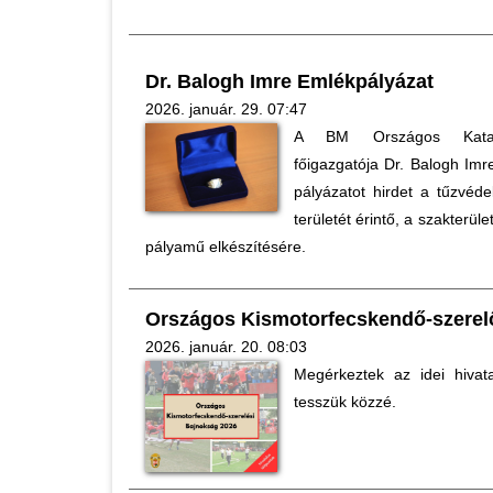
Dr. Balogh Imre Emlékpályázat
2026. január. 29. 07:47
A BM Országos Kataszt
főigazgatója Dr. Balogh Imr
pályázatot hirdet a tűzvéde
területét érintő, a szakterüle
pályamű elkészítésére.
Országos Kismotorfecskendő-szerel
2026. január. 20. 08:03
Megérkeztek az idei hivat
tesszük közzé.