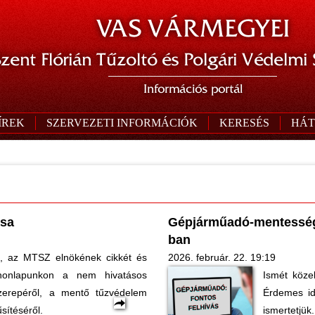
VAS VÁRMEGYEI
zent Flórián Tűzoltó és Polgári Védelmi
Információs portál
ÍREK
SZERVEZETI INFORMÁCIÓK
KERESÉS
HÁT
ása
Gépjárműadó-mentesség 
ban
y., az MTSZ elnökének cikkét és
2026. február. 22. 19:19
honlapunkon a nem hivatásos
Ismét közel
 szerepéről, a mentő tűzvédelem
Érdemes id
sítéséről.
ismertetjük.