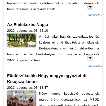
tájékozódhat, miután az Interschutzon megjelent újdonságok
bemutatásába is betekinthetnek.
Részletek
Az Emlékezés Napja
2022. augusztus. 08. 23:10
A hősi halált halt és szolgálatteljesítés
közben elhunyt tűzoltókra emlékeztek
Budapesten, a Fiumei úti sírkertben, a
Nemzeti Tűzoltó Emlékhelyen több szervezet képviselői
2022. augusztus 8-án.
Részletek
Füstérzékelők: Négy megye egyeztetett
Kisújszálláson
2022. augusztus. 08. 13:47
Négy megye képviselő egyeztettek
május 5-én, Kisújszálláson az MTSZ
által szervezett kampány feladatairól,