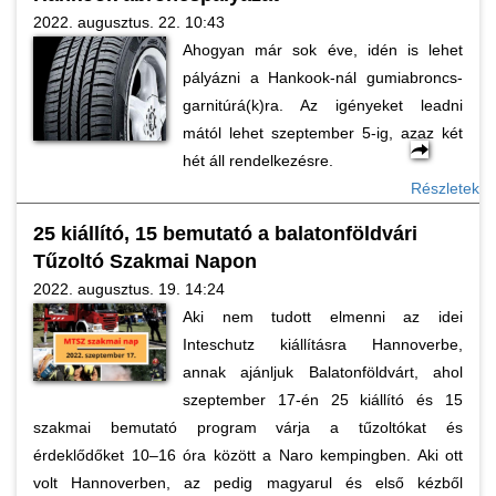
2022. augusztus. 22. 10:43
Ahogyan már sok éve, idén is lehet
pályázni a Hankook-nál gumiabroncs-
garnitúrá(k)ra. Az igényeket leadni
mától lehet szeptember 5-ig, azaz két
hét áll rendelkezésre.
Részletek
25 kiállító, 15 bemutató a balatonföldvári
Tűzoltó Szakmai Napon
2022. augusztus. 19. 14:24
Aki nem tudott elmenni az idei
Inteschutz kiállításra Hannoverbe,
annak ajánljuk Balatonföldvárt, ahol
szeptember 17-én 25 kiállító és 15
szakmai bemutató program várja a tűzoltókat és
érdeklődőket 10–16 óra között a Naro kempingben. Aki ott
volt Hannoverben, az pedig magyarul és első kézből