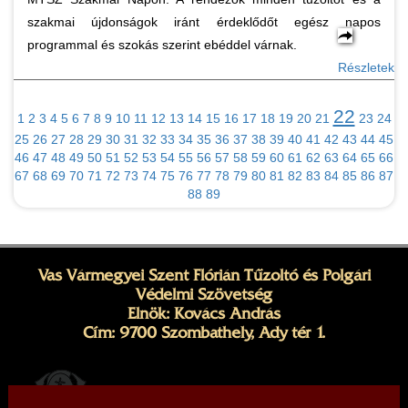
szakmai újdonságok iránt érdeklődőt egész napos
programmal és szokás szerint ebéddel várnak.
Részletek
22
1
2
3
4
5
6
7
8
9
10
11
12
13
14
15
16
17
18
19
20
21
23
24
25
26
27
28
29
30
31
32
33
34
35
36
37
38
39
40
41
42
43
44
45
46
47
48
49
50
51
52
53
54
55
56
57
58
59
60
61
62
63
64
65
66
67
68
69
70
71
72
73
74
75
76
77
78
79
80
81
82
83
84
85
86
87
88
89
Vas Vármegyei Szent Flórián Tűzoltó és Polgári
Védelmi Szövetség
Elnök: Kovács András
Cím: 9700 Szombathely, Ady tér 1.