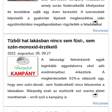
amely során füstérzékelők kihelyezése
és tesztelése zajlik egy éven keresztül. A szervezetek
képviselői a gyakorlati lépések megbeszélése után
együttműködési megállapodásban rögzítették a feladataikat.
Részletek
Tízből hat lakásban nincs sem füst-, sem
szén-monoxid-érzékelő
2022. augusztus. 05. 09:27
A lakossági felmérésünk egyik
leginkább aggodalomra okot adó
eredményéhez érkeztünk. A
megkérdezettek 61%-a válaszolt úgy,
hogy sem szén-dioxid-, sem füstérzékelő nincs felszerelve a
lakásában. Márpedig ezek az eszközök szó szerint életet
menthetnek – erről szól a kampány is.
Részletek