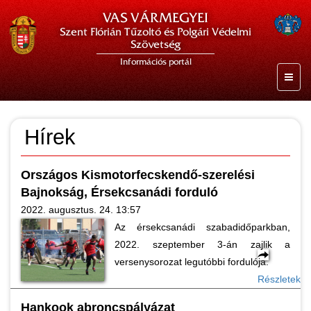
VAS VÁRMEGYEI
Szent Flórián Tűzoltó és Polgári Védelmi
Szövetség
Információs portál
Hírek
Országos Kismotorfecskendő-szerelési
Bajnokság, Érsekcsanádi forduló
2022. augusztus. 24. 13:57
Az érsekcsanádi szabadidőparkban,
2022. szeptember 3-án zajlik a
versenysorozat legutóbbi fordulója.
Részletek
Hankook abroncspályázat