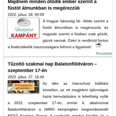
Majdnem minden ötödik ember szerint a
füstöt álmunkban is megérezzük
2022. július. 28. 09:59
A magyar lakosság kb. ötöde szerint a
füstöt álmunkban is megérezzük, és
negyede szerint a füstben csak gőzök,
gázok vannak. Ezért is rendkívül fontos
a füstérzékelők hasznosságára felhívni a figyelmet!
Részletek
Tűzoltó szakmai nap Balatonföldváron –
szeptember 17-én
2022. július. 27. 16:49
Az idén az Interschutz kiállítást
követően, az ott megjelent újdonságok
hazai bemutatására is lehetőség nyílik
a 2022. szeptember 17-én, immár 6. alkalommal
Balatonföldváron a NARO kempingben megrendezendő
MTSZ Szakmai Napon. A rendezők minden tűzoltót és a