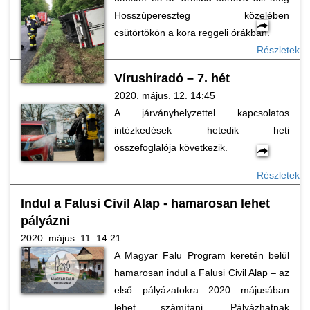
Hosszúpereszteg közelében
csütörtökön a kora reggeli órákban.
Részletek
Vírushíradó – 7. hét
2020. május. 12. 14:45
A járványhelyzettel kapcsolatos
intézkedések hetedik heti
összefoglalója következik.
Részletek
Indul a Falusi Civil Alap - hamarosan lehet
pályázni
2020. május. 11. 14:21
A Magyar Falu Program keretén belül
hamarosan indul a Falusi Civil Alap – az
első pályázatokra 2020 májusában
lehet számítani. Pályázhatnak