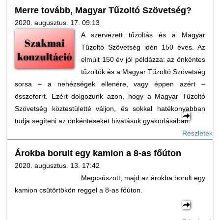
Merre tovább, Magyar Tűzoltó Szövetség?
2020. augusztus. 17. 09:13
A szervezett tűzoltás és a Magyar
Tűzoltó Szövetség idén 150 éves. Az
elmúlt 150 év jól példázza: az önkéntes
tűzoltók és a Magyar Tűzoltó Szövetség
sorsa – a nehézségek ellenére, vagy éppen azért –
összeforrt. Ezért dolgozunk azon, hogy a Magyar Tűzoltó
Szövetség köztestületté váljon, és sokkal hatékonyabban
tudja segíteni az önkénteseket hivatásuk gyakorlásában.
Részletek
Árokba borult egy kamion a 8-as főúton
2020. augusztus. 13. 17:42
Megcsúszott, majd az árokba borult egy
kamion csütörtökön reggel a 8-as főúton.