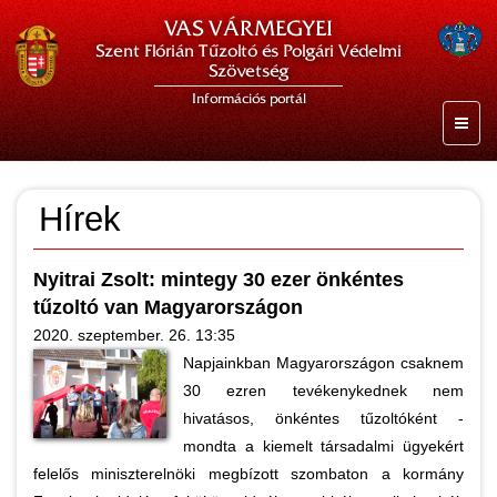
VAS VÁRMEGYEI
Szent Flórián Tűzoltó és Polgári Védelmi
Szövetség
Információs portál
Hírek
Nyitrai Zsolt: mintegy 30 ezer önkéntes
tűzoltó van Magyarországon
2020. szeptember. 26. 13:35
Napjainkban Magyarországon csaknem
30 ezren tevékenykednek nem
hivatásos, önkéntes tűzoltóként -
mondta a kiemelt társadalmi ügyekért
felelős miniszterelnöki megbízott szombaton a kormány