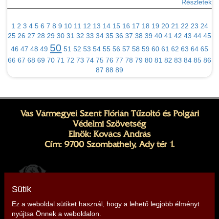
Részletek
1
2
3
4
5
6
7
8
9
10
11
12
13
14
15
16
17
18
19
20
21
22
23
24
25
26
27
28
29
30
31
32
33
34
35
36
37
38
39
40
41
42
43
44
45
50
46
47
48
49
51
52
53
54
55
56
57
58
59
60
61
62
63
64
65
66
67
68
69
70
71
72
73
74
75
76
77
78
79
80
81
82
83
84
85
86
87
88
89
Vas Vármegyei Szent Flórián Tűzoltó és Polgári
Védelmi Szövetség
Elnök: Kovács András
Cím: 9700 Szombathely, Ady tér 1.
Sütik
Ez a weboldal sütiket használ, hogy a lehető legjobb élményt
nyújtsa Önnek a weboldalon.