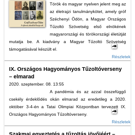
Török és magyar nyelven jelent meg az
az életrajzi tanulmánykötet, amely gróf
Széchenyi Ödön, a Magyar Országos
Tűzoltó Szövetség első elnökének
magyarországi és törökországi életútját
mutatja be. A kiadvány a Magyar Tűzoltó Szövetség
támogatásával készült el.
Részletek
IX. Országos Hagyományos Tűzoltóverseny
– elmarad
2020. szeptember. 08. 13:55
A pandémia és az azzal összefüggő
csekély érdeklődés okán elmarad az eredetileg a 2020.
október 3-4-én a Tatai Olimpiai Központban tervezett IX.
Országos Hagyományos Tűzoltóverseny.
Részletek
Szakmai egyeztetés a tűzoltás jövőjéért –