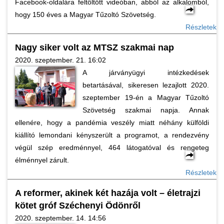
Facebook-oldalára feltöltött videóban, abból az alkalomból,
hogy 150 éves a Magyar Tűzoltó Szövetség.
Részletek
Nagy siker volt az MTSZ szakmai nap
2020. szeptember. 21. 16:02
A járványügyi intézkedések
betartásával, sikeresen lezajlott 2020.
szeptember 19-én a Magyar Tűzoltó
Szövetség szakmai napja. Annak
ellenére, hogy a pandémia veszély miatt néhány külföldi
kiállító lemondani kényszerült a programot, a rendezvény
végül szép eredménnyel, 464 látogatóval és rengeteg
élménnyel zárult.
Részletek
A reformer, akinek két hazája volt – életrajzi
kötet gróf Széchenyi Ödönről
2020. szeptember. 14. 14:56