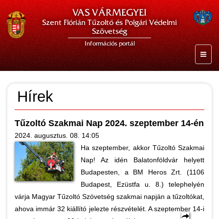
VAS VÁRMEGYEI
Szent Flórián Tűzoltó és Polgári Védelmi
Szövetség
Információs portál
Hírek
Tűzoltó Szakmai Nap 2024. szeptember 14-én
2024. augusztus. 08. 14:05
Ha szeptember, akkor Tűzoltó Szakmai
Nap! Az idén Balatonföldvár helyett
Budapesten, a BM Heros Zrt. (1106
Budapest, Ezüstfa u. 8.) telephelyén
várja Magyar Tűzoltó Szövetség szakmai napján a tűzoltókat,
ahova immár 32 kiállító jelezte részvételét. A szeptember 14-i