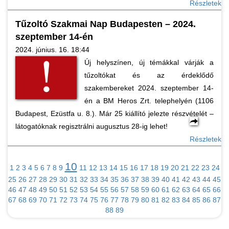
Részletek
Tűzoltó Szakmai Nap Budapesten – 2024.
szeptember 14-én
2024. június. 16. 18:44
Új helyszínen, új témákkal várják a
tűzoltókat és az érdeklődő
szakembereket 2024. szeptember 14-
én a BM Heros Zrt. telephelyén (1106
Budapest, Ezüstfa u. 8.). Már 25 kiállító jelezte részvételét –
látogatóknak regisztrálni augusztus 28-ig lehet!
Részletek
10
1
2
3
4
5
6
7
8
9
11
12
13
14
15
16
17
18
19
20
21
22
23
24
25
26
27
28
29
30
31
32
33
34
35
36
37
38
39
40
41
42
43
44
45
46
47
48
49
50
51
52
53
54
55
56
57
58
59
60
61
62
63
64
65
66
67
68
69
70
71
72
73
74
75
76
77
78
79
80
81
82
83
84
85
86
87
88
89