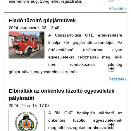
eseményre aug. 28-ig lehet regisztrálni.
Részletek
Eladó tűzoltó gépjárművek
2024. augusztus. 08. 13:46
A Császártöltési ÖTE értékesítésre
kínálja két gépjárműfecskendőjét. Az
értékesítésnél elsősorban olyan
egyesületeket céloznának meg, akik
nem rendelkeznek jelenleg
gépjárművel, vagy cserélni szeretnék.
Részletek
Elbírálták az önkéntes tűzoltó egyesületek
pályázatát
2024. július. 15. 17:05
A BM OKF honlapján elérhető az
önkéntes tűzoltó egyesületeknek
megítélt összegeket tartalmazó lista.