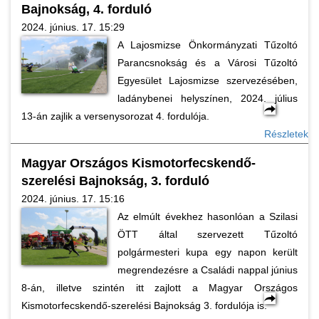
Bajnokság, 4. forduló
2024. június. 17. 15:29
A Lajosmizse Önkormányzati Tűzoltó
Parancsnokság és a Városi Tűzoltó
Egyesület Lajosmizse szervezésében,
ladánybenei helyszínen, 2024. július
13-án zajlik a versenysorozat 4. fordulója.
Részletek
Magyar Országos Kismotorfecskendő-
szerelési Bajnokság, 3. forduló
2024. június. 17. 15:16
Az elmúlt évekhez hasonlóan a Szilasi
ÖTT által szervezett Tűzoltó
polgármesteri kupa egy napon került
megrendezésre a Családi nappal június
8-án, illetve szintén itt zajlott a Magyar Országos
Kismotorfecskendő-szerelési Bajnokság 3. fordulója is.