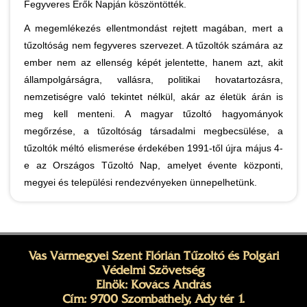
Fegyveres Erők Napján köszöntötték.
A megemlékezés ellentmondást rejtett magában, mert a
tűzoltóság nem fegyveres szervezet. A tűzoltók számára az
ember nem az ellenség képét jelentette, hanem azt, akit
állampolgárságra, vallásra, politikai hovatartozásra,
nemzetiségre való tekintet nélkül, akár az életük árán is
meg kell menteni. A magyar tűzoltó hagyományok
megőrzése, a tűzoltóság társadalmi megbecsülése, a
tűzoltók méltó elismerése érdekében 1991-től újra május 4-
e az Országos Tűzoltó Nap, amelyet évente központi,
megyei és települési rendezvényeken ünnepelhetünk.
Vas Vármegyei Szent Flórián Tűzoltó és Polgári
Védelmi Szövetség
Elnök: Kovács András
Cím: 9700 Szombathely, Ady tér 1.