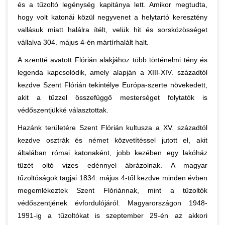
és a tűzoltó legénység kapitánya lett. Amikor megtudta,
hogy volt katonái közül negyvenet a helytartó keresztény
vallásuk miatt halálra ítélt, velük hit és sorsközösséget
vállalva 304. május 4-én mártírhalált halt.
A szentté avatott Flórián alakjához több történelmi tény és
legenda kapcsolódik, amely alapján a XIII-XIV. századtól
kezdve Szent Flórián tekintélye Európa-szerte növekedett,
akit a tűzzel összefüggő mesterséget folytatók is
védőszentjükké választottak.
Hazánk területére Szent Flórián kultusza a XV. századtól
kezdve osztrák és német közvetítéssel jutott el, akit
általában római katonaként, jobb kezében egy lakóház
tüzét oltó vizes edénnyel ábrázolnak. A magyar
tűzoltóságok tagjai 1834. május 4-től kezdve minden évben
megemlékeztek Szent Flóriánnak, mint a tűzoltók
védőszentjének évfordulójáról. Magyarországon 1948-
1991-ig a tűzoltókat is szeptember 29-én az akkori