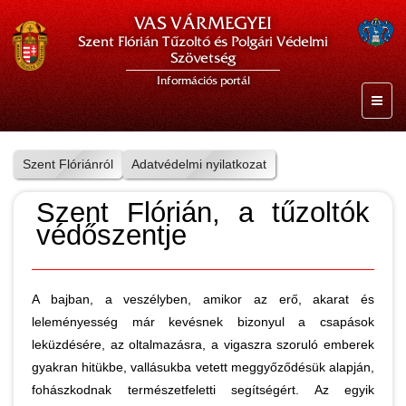
VAS VÁRMEGYEI
Szent Flórián Tűzoltó és Polgári Védelmi
Szövetség
Információs portál
Szent Flóriánról
Adatvédelmi nyilatkozat
Szent Flórián, a tűzoltók
védőszentje
A bajban, a veszélyben, amikor az erő, akarat és
leleményesség már kevésnek bizonyul a csapások
leküzdésére, az oltalmazásra, a vigaszra szoruló emberek
gyakran hitükbe, vallásukba vetett meggyőződésük alapján,
fohászkodnak természetfeletti segítségért. Az egyik