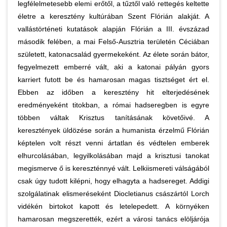
legfélelmetesebb elemi erőtől, a tűztől való rettegés keltette
életre a keresztény kultúrában Szent Flórián alakját. A
vallástörténeti kutatások alapján Flórián a III. évszázad
második felében, a mai Felső-Ausztria területén Céciában
született, katonacsalád gyermekeként. Az élete során bátor,
fegyelmezett emberré vált, aki a katonai pályán gyors
karriert futott be és hamarosan magas tisztséget ért el.
Ebben az időben a keresztény hit elterjedésének
eredményeként titokban, a római hadseregben is egyre
többen váltak Krisztus tanításának követőivé. A
keresztények üldözése során a humanista érzelmű Flórián
képtelen volt részt venni ártatlan és védtelen emberek
elhurcolásában, legyilkolásában majd a krisztusi tanokat
megismerve ő is kereszténnyé vált. Lelkiismereti válságából
csak úgy tudott kilépni, hogy elhagyta a hadsereget. Addigi
szolgálatinak elismeréseként Diocletianus császártól Lorch
vidékén birtokot kapott és letelepedett. A környéken
hamarosan megszerették, ezért a városi tanács elöljárója