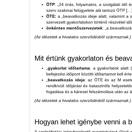
ÖTP
: „24 órás, folyamatos, a szolgálati idő 
szerv szakmai felügyelete alá tartozó ÖTP […]
ÖTE:
a „beavatkozás ideje alatt, valamint a
szervezett gyakorlatokon történő részvétel id
önkéntes mentőszervezetek
: „a beavatkozá
(Az idézetek a hivatalos szerződésből származnak.)
Mit értünk gyakorlaton és bea
„
gyakorlat időtartama
: a gyakorlatok alatt
befejezési időpont közötti időtartamot kell érte
„
beavatkozás ideje
: az ÖTE és az M esetéb
rendkívüli időjárási és katasztrófa helyzete
fogadása és a káreset felszámolása után az á
(Az idézetek a hivatalos szerződésből származnak.)
Hogyan lehet igénybe venni a b
A szolgáltatási igénybejelentő nyomtatványt (lásd a