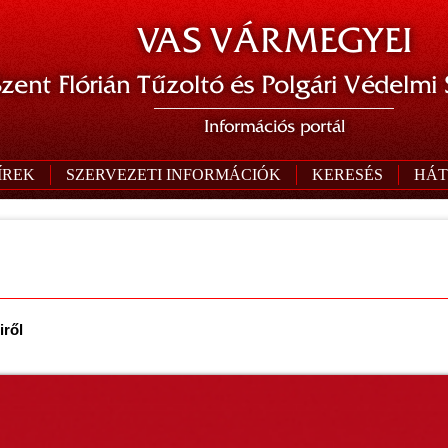
VAS VÁRMEGYEI
zent Flórián Tűzoltó és Polgári Védelmi
Információs portál
ÍREK
SZERVEZETI INFORMÁCIÓK
KERESÉS
HÁT
iről