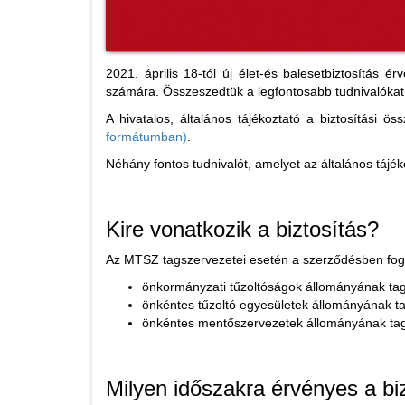
2021. április 18-tól új élet-és balesetbiztosítás
számára. Összeszedtük a legfontosabb tudnivalókat
A hivatalos, általános tájékoztató a biztosítás
formátumban)
.
Néhány fontos tudnivalót, amelyet az általános tájé
Kire vonatkozik a biztosítás?
Az MTSZ tagszervezetei esetén a szerződésben foglal
önkormányzati tűzoltóságok állományának tagja
önkéntes tűzoltó egyesületek állományának tagj
önkéntes mentőszervezetek állományának tagjai
Milyen időszakra érvényes a bi