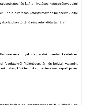
balesetbiztosítás […] a hivatásos katasztrófavédelmi
t – és a hivatásos katasztrófavédelmi szervek által
gyakorlatokon történő részvétel időtartamára”
ltal szervezett gyakorlat) a dokumentált kezdeti és
 feladatokról (különösen: ár- és belvízi, valamint
romkutatás, kötéltechnikai mentés) megkapott jelzés
kézzel kitöltve és visszaszkennelve is küldhető). Az