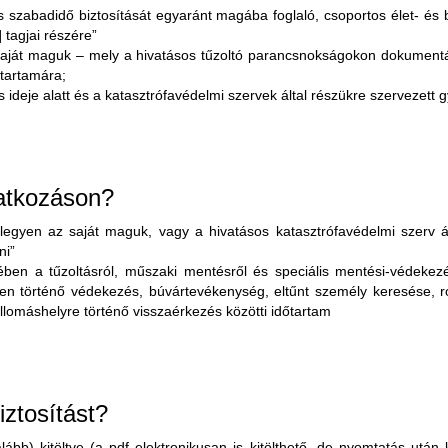
és szabadidő biztosítását egyaránt magába foglaló, csoportos élet- és 
 tagjai részére”
 saját maguk – mely a hivatásos tűzoltó parancsnokságokon dokumentál
őtartamára;
s ideje alatt és a katasztrófavédelmi szervek által részükre szervezett 
vatkozáson?
 (legyen az saját maguk, vagy a hivatásos katasztrófavédelmi szerv á
ni”
en a tűzoltásról, műszaki mentésről és speciális mentési-védekezési
kben történő védekezés, búvártevékenység, eltűnt személy keresése, 
llomáshelyre történő visszaérkezés közötti időtartam
iztosítást?
lább) kitöltve (a pdf elektronikusan is kitölthető, de nyomtatás után 