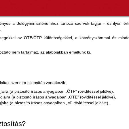
 érvényes a Belügyminisztériumhoz tartozó szervek tagjai – és ilyen 
.
i összegekkel az ÖTE/ÖTP különbségekkel, a kötvényszámmal és min
koztató nem tartalmaz, az alábbiakban emeltünk ki.
tak szerint a biztosítás vonatkozik:
ira (a biztosító írásos anyagaiban „ÖTP” rövidítéssel jelölve),
aira (a biztosító írásos anyagaiban „ÖTE” rövidítéssel jelölve),
ra (a biztosító írásos anyagaiban „M” rövidítéssel jelölve).
ztosítás?