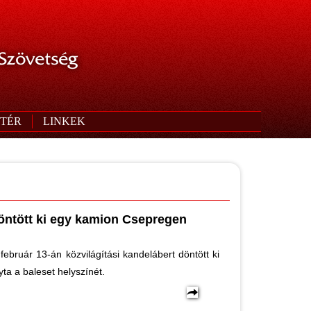
 Szövetség
TÉR
LINKEK
döntött ki egy kamion Csepregen
ebruár 13-án közvilágítási kandelábert döntött ki
ta a baleset helyszínét.