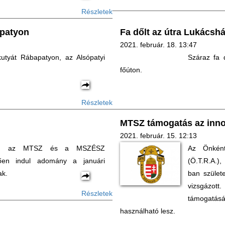
Részletek
apatyon
Fa dőlt az útra Lukácsh
2021. február. 18. 13:47
kutyát Rábapatyon, az Alsópatyi
Száraz fa 
főúton.
Részletek
MTSZ támogatás az inno
2021. február. 15. 12:13
en, az MTSZ és a MSZÉSZ
Az Önként
ően indul adomány a januári
(Ö.T.R.A.),
ak.
ban szület
vizsgázot
Részletek
támogatás
használható lesz.