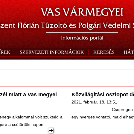
VAS VÁRMEGYEI
zent Flórián Tűzoltó és Polgári Védelmi
Információs portál
ÍREK
SZERVEZETI INFORMÁCIÓK
KERESÉS
HÁT
szél miatt a Vas megyei
Közvilágítási oszlopot 
2021. február. 18. 13:51
Csepregen f
izenegy alkalommal volt szükség a
egy nyerges vontató, majd elhagy
gére a csütörtöki napon.