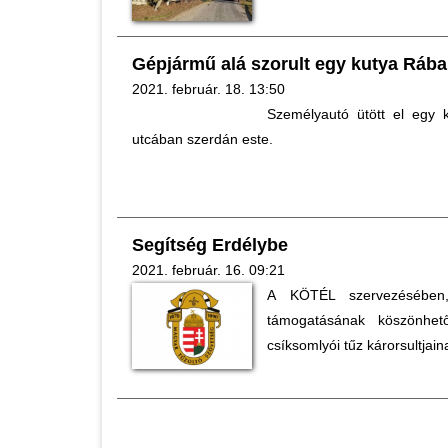
Gépjármű alá szorult egy kutya Ráb
2021. február. 18. 13:50
Személyautó ütött el egy 
utcában szerdán este.
Segítség Erdélybe
2021. február. 16. 09:21
A KÖTÉL szervezéséb
támogatásának köszönhet
csíksomlyói tűz károrsultjain