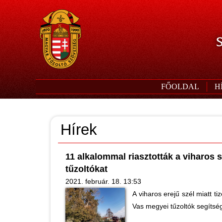
S
FŐOLDAL
H
Hírek
11 alkalommal riasztották a viharos 
tűzoltókat
2021. február. 18. 13:53
A viharos erejű szél miatt t
Vas megyei tűzoltók segítsé