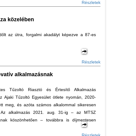
Részletek
áza közelében
dőlt az útra, forgalmi akadályt képezve a 87-es
Részletek
vatív alkalmazásnak
es Tűzoltó Riasztó és Értesítő Alkalmazás
 z Ajaki Tűzoltó Egyesület ötlete nyomán, 2020-
ett meg, és azóta számos alkalommal sikeresen
t. Az alkalmazás 2021. aug. 31-ig – az MTSZ
ának köszönhetően – továbbra is díjmentesen
Részletek