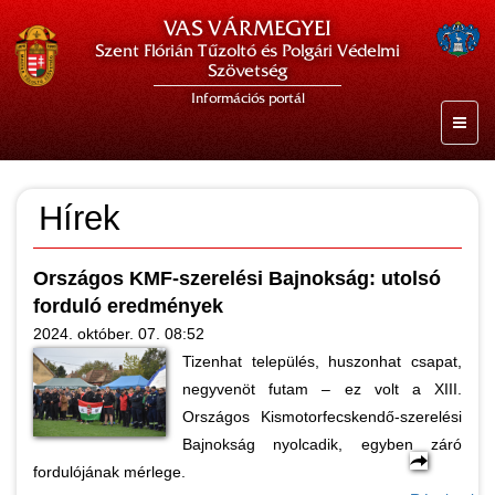
VAS VÁRMEGYEI
Szent Flórián Tűzoltó és Polgári Védelmi
Szövetség
Információs portál
Hírek
Országos KMF-szerelési Bajnokság: utolsó
forduló eredmények
2024. október. 07. 08:52
Tizenhat település, huszonhat csapat,
negyvenöt futam – ez volt a XIII.
Országos Kismotorfecskendő-szerelési
Bajnokság nyolcadik, egyben záró
fordulójának mérlege.