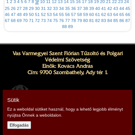
9
1
2
3
4
5
6
7
8
10
11
12
13
14
15
16
17
18
19
20
21
22
23
24
25
26
27
28
29
30
31
32
33
34
35
36
37
38
39
40
41
42
43
44
45
46
47
48
49
50
51
52
53
54
55
56
57
58
59
60
61
62
63
64
65
66
67
68
69
70
71
72
73
74
75
76
77
78
79
80
81
82
83
84
85
86
87
88
89
Vas Vármegyei Szent Flórián Tűzoltó és Polgári
Védelmi Szövetség
Elnök: Kovács András
Cím: 9700 Szombathely, Ady tér 1.
Sütik
Ez a weboldal sütiket használ, hogy a lehető legjobb élményt
nyújtsa Önnek a weboldalon.
Telefon: +36 20 415 9206, +36 20 266 5011
Elfogadás
E-mail:
vas@tuzoltoszovetseg.hu