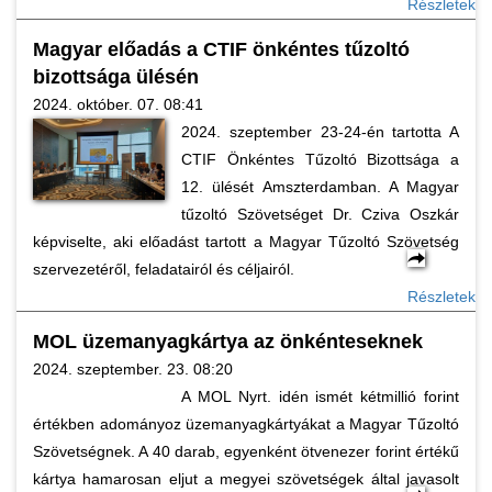
Részletek
Magyar előadás a CTIF önkéntes tűzoltó
bizottsága ülésén
2024. október. 07. 08:41
2024. szeptember 23-24-én tartotta A
CTIF Önkéntes Tűzoltó Bizottsága a
12. ülését Amszterdamban. A Magyar
tűzoltó Szövetséget Dr. Cziva Oszkár
képviselte, aki előadást tartott a Magyar Tűzoltó Szövetség
szervezetéről, feladatairól és céljairól.
Részletek
MOL üzemanyagkártya az önkénteseknek
2024. szeptember. 23. 08:20
A MOL Nyrt. idén ismét kétmillió forint
értékben adományoz üzemanyagkártyákat a Magyar Tűzoltó
Szövetségnek. A 40 darab, egyenként ötvenezer forint értékű
kártya hamarosan eljut a megyei szövetségek által javasolt