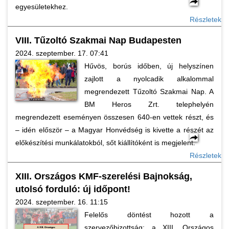
egyesületekhez.
Részletek
VIII. Tűzoltó Szakmai Nap Budapesten
2024. szeptember. 17. 07:41
Hűvös, borús időben, új helyszínen
zajlott a nyolcadik alkalommal
megrendezett Tűzoltó Szakmai Nap. A
BM Heros Zrt. telephelyén
megrendezett eseményen összesen 640-en vettek részt, és
– idén először – a Magyar Honvédség is kivette a részét az
előkészítési munkálatokból, sőt kiállítóként is megjelent.
Részletek
XIII. Országos KMF-szerelési Bajnokság,
utolsó forduló: új időpont!
2024. szeptember. 16. 11:15
Felelős döntést hozott a
szervezőbizottság: a XIII. Országos