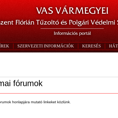
VAS VÁRMEGYEI
zent Flórián Tűzoltó és Polgári Védelmi
Információs portál
ÍREK
SZERVEZETI INFORMÁCIÓK
KERESÉS
HÁT
mai fórumok
fórumok honlapjára mutató linkeket közlünk.