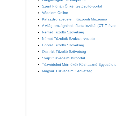
Szent Flórián Önkéntestűzoltó-portál
Védelem Online
Katasztrófavédelem Központi Múzeuma
A világ országainak tűzstatisztikái (CTIF, év
Német Tűzoltó Szövetség
Német Tűzoltók Szakszervezete
Horvát Tűzoltó Szövetség
Osztrák Tűzoltó Szövetség
Svájci tűzvédelmi hírportál
Tűzvédelmi Mérnökök Közhasznú Egyesület
Magyar Tűzvédelmi Szövetség