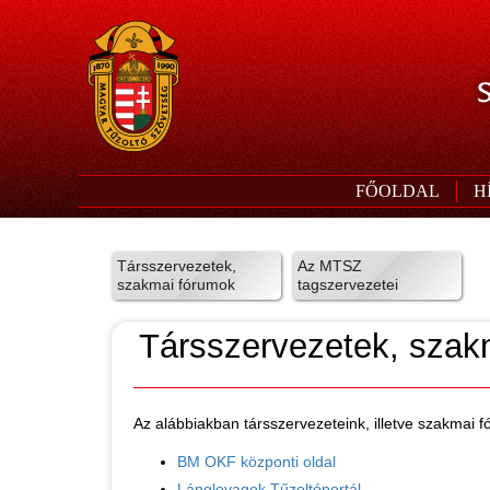
S
FŐOLDAL
H
Társszervezetek,
Az MTSZ
szakmai fórumok
tagszervezetei
Társszervezetek, szak
Az alábbiakban társszervezeteink, illetve szakmai 
BM OKF központi oldal
Lánglovagok Tűzoltóportál