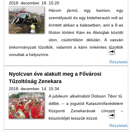
2018. december. 18. 15:20
Három jármű, egy kamion, egy
személyautó és egy kisteherautó volt az
érintett abban a balesetben, ami a 8-as
főúton történt Kám és Alsóújlak közötti
úton, csütörtökön délután. A vasvári
önkormányzati tűzoltók, valamint a kámi önkéntes tűzoltók
vonultak a helyszínre.
Részletek
Nyolcvan éve alakult meg a Fővárosi
Tűzoltóság Zenekara
2018. december. 14. 15:34
A jubileum alkalmából Dobson Tibor tű.
ddtbk. – a jogutód Katasztrófavédelem
Központi Zenekarának címzett –
köszöntőjét tesszük közzé.
Részletek