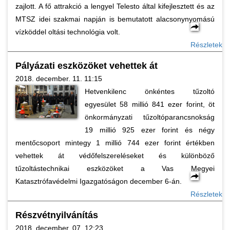
zajlott. A fő attrakció a lengyel Telesto által kifejlesztett és az
MTSZ idei szakmai napján is bemutatott alacsonynyomású
vízköddel oltási technológia volt.
Részletek
Pályázati eszközöket vehettek át
2018. december. 11. 11:15
Hetvenkilenc önkéntes tűzoltó
egyesület 58 millió 841 ezer forint, öt
önkormányzati tűzoltóparancsnokság
19 millió 925 ezer forint és négy
mentőcsoport mintegy 1 millió 744 ezer forint értékben
vehettek át védőfelszereléseket és különböző
tűzoltástechnikai eszközöket a Vas Megyei
Katasztrófavédelmi Igazgatóságon december 6-án.
Részletek
Részvétnyilvánítás
2018. december. 07. 12:23