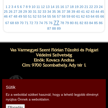
1
2
3
4
5
6
7
8
9
10
11
12
13
14
15
16
17
18
19
20
21
22
23
24
25
26
27
28
29
30
31
32
33
34
35
36
37
38
39
40
41
42
43
44
45
46
47
48
49
50
51
52
53
54
55
56
57
58
59
60
61
62
63
64
65
66
77
67
68
69
70
71
72
73
74
75
76
78
79
80
81
82
83
84
85
86
87
88
89
Vas Vármegyei Szent Flórián Tűzoltó és Polgári
Védelmi Szövetség
Elnök: Kovács András
Cím: 9700 Szombathely, Ady tér 1.
Sütik
Ez a weboldal sütiket használ, hogy a lehető legjobb élményt
nyújtsa Önnek a weboldalon.
Telefon: +36 20 415 9206, +36 20 266 5011
Elfogadás