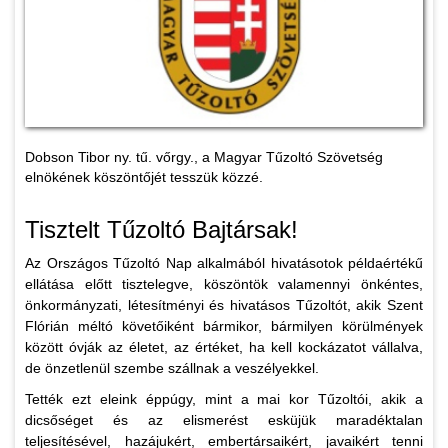
Dobson Tibor ny. tű. vőrgy., a Magyar Tűzoltó Szövetség
elnökének köszöntőjét tesszük közzé.
Tisztelt Tűzoltó Bajtársak!
Az Országos Tűzoltó Nap alkalmából hivatásotok példaértékű
ellátása előtt tisztelegve, köszöntök valamennyi önkéntes,
önkormányzati, létesítményi és hivatásos Tűzoltót, akik Szent
Flórián méltó követőiként bármikor, bármilyen körülmények
között óvják az életet, az értéket, ha kell kockázatot vállalva,
de önzetlenül szembe szállnak a veszélyekkel.
Tették ezt eleink éppúgy, mint a mai kor Tűzoltói, akik a
dicsőséget és az elismerést esküjük maradéktalan
teljesítésével, hazájukért, embertársaikért, javaikért tenni