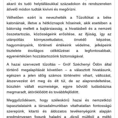
akaró és tudó helytállásukkal századokon és rendszereken
átívelő módon tudták kivívni és megőrizni.
Vélhetően ezért is nevezhették a Tűzoltókat a béke
katonáinak, illetve a hétköznapok hőseinek, akik esetében a
bátorság mellett a bajtársiasság, a hivatásbeli és a nemzeti
összetartozás, közösségeink erősítése, az ifjúság, így az
utánpótlás környezettudatos, önvédő képzése,
hagyományaink, történeti értékeink védelme, jelképeink
tisztelete ésvilágos célkitűzései a legfontosabbak,
egyenértékűen hozzátartozóink biztonságával.
A hazai szervezett tűzoltás – Gróf Széchenyi Ödön által
történő megalapítását követően – a választott hivatásunk,
egészen a jelen időig számos történelmi vihart, változást,
átszervezést ért meg és élt túl, de az alaprendeltetése,
büszkén vállalt eszmeisége, egyre bővülő tudásbázisa
megmaradt, átöröklődött és továbbfejlődött.
Meggyőződésem, hogy széleskörű hazai és nemzetközi
tapasztalataink a társadalmunkban vitathatatlan fontosságú
szerepünk, kitartó és áldozatos tevékenyégünk alapján
eredményesen fogunk haladni a „dicső múltból a méltó