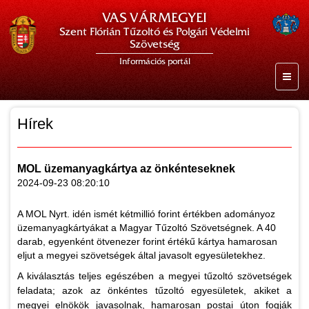
VAS VÁRMEGYEI
Szent Flórián Tűzoltó és Polgári Védelmi
Szövetség
Információs portál
Hírek
MOL üzemanyagkártya az önkénteseknek
2024-09-23 08:20:10
A MOL Nyrt. idén ismét kétmillió forint értékben adományoz
üzemanyagkártyákat a Magyar Tűzoltó Szövetségnek. A 40
darab, egyenként ötvenezer forint értékű kártya hamarosan
eljut a megyei szövetségek által javasolt egyesületekhez.
A kiválasztás teljes egészében a megyei tűzoltó szövetségek
feladata; azok az önkéntes tűzoltó egyesületek, akiket a
megyei elnökök javasolnak, hamarosan postai úton fogják