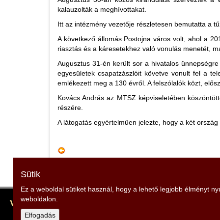
kalauzolták a meghívottakat.
Itt az intézmény vezetője részletesen bemutatta a tű
A következő állomás Postojna város volt, ahol a 20
riasztás és a káresetekhez való vonulás menetét, ma
Augusztus 31-én került sor a hivatalos ünnepségre Ž
egyesületek csapatzászlóit követve vonult fel a te
emlékezett meg a 130 évről. A felszólalók közt, elős
Kovács András az MTSZ képviseletében köszöntötte 
részére.
A látogatás egyértelműen jelezte, hogy a két ország 
Sütik
Ez a weboldal sütiket használ, hogy a lehető legjobb élményt n
weboldalon.
Vas Vármegyei Szent Flórián Tűzoltó és Polgári Védel
Elnök: Kovács András
Elfogadás