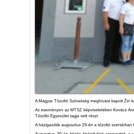
A Magyar Tűzoltó Szövetség meghívást kapott Žiri 
Az eseményen az MTSZ képviseletében Kovács Andrá
Tűzoltó Egyesület tagja vett részt.
A házigazdák augusztus 29-én a tűzoltó szertárban f
Augusztus 30-án közös kirándulást szerveztek a v