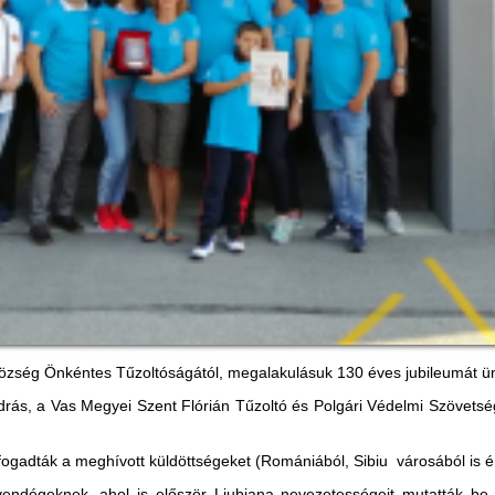
község Önkéntes Tűzoltóságától, megalakulásuk 130 éves jubileumát 
s, a Vas Megyei Szent Flórián Tűzoltó és Polgári Védelmi Szövets
ogadták a meghívott küldöttségeket (Romániából, Sibiu városából is ér
endégeknek, ahol is először Ljubjana nevezetességeit mutatták be,