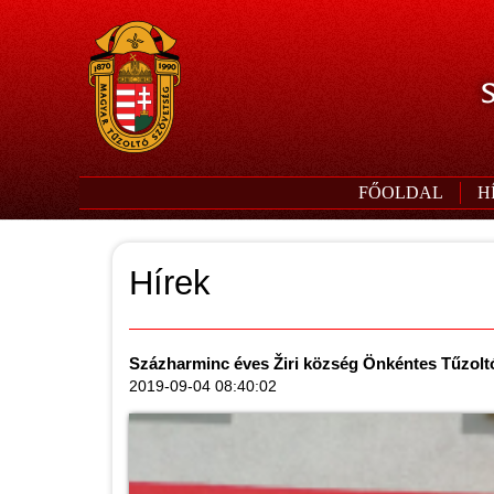
S
FŐOLDAL
H
Hírek
Százharminc éves Žiri község Önkéntes Tűzol
2019-09-04 08:40:02