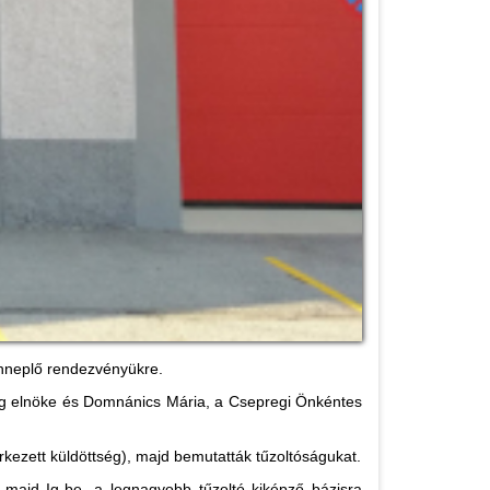
ünneplő rendezvényükre.
ég elnöke és Domnánics Mária, a Csepregi Önkéntes
kezett küldöttség), majd bemutatták tűzoltóságukat.
 majd Ig-be, a legnagyobb tűzoltó kiképző bázisra