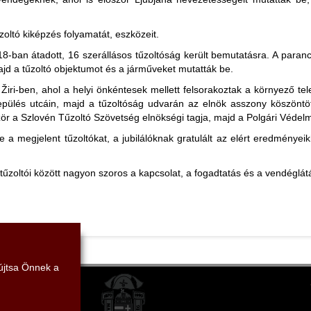
zoltó kiképzés folyamatát, eszközeit.
18-ban átadott, 16 szerállásos tűzoltóság került bemutatásra. A paranc
jd a tűzoltó objektumot és a járműveket mutatták be.
iri-ben, ahol a helyi önkéntesek mellett felsorakoztak a környező tele
lepülés utcáin, majd a tűzoltóság udvarán az elnök asszony köszöntöt
zör a Szlovén Tűzoltó Szövetség elnökségi tagja, majd a Polgári Védelm
a megjelent tűzoltókat, a jubilálóknak gratulált az elért eredménye
tűzoltói között nagyon szoros a kapcsolat, a fogadtatás és a vendéglátá
yújtsa Önnek a
mi Szövetség