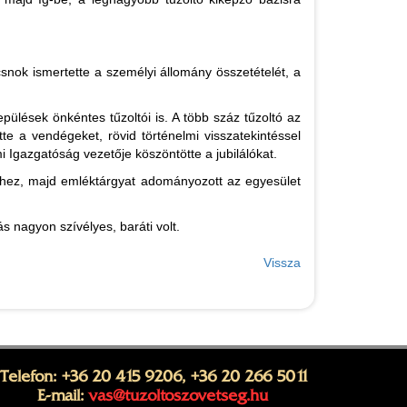
snok ismertette a személyi állomány összetételét, a
pülések önkéntes tűzoltói is. A több száz tűzoltó az
te a vendégeket, rövid történelmi visszatekintéssel
i Igazgatóság vezetője köszöntötte a jubilálókat.
ikhez, majd emléktárgyat adományozott az egyesület
s nagyon szívélyes, baráti volt.
Vissza
Telefon: +36 20 415 9206, +36 20 266 5011
E-mail:
vas@tuzoltoszovetseg.hu