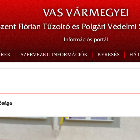
VAS VÁRMEGYEI
zent Flórián Tűzoltó és Polgári Védelmi
Információs portál
ÍREK
SZERVEZETI INFORMÁCIÓK
KERESÉS
HÁT
tósága