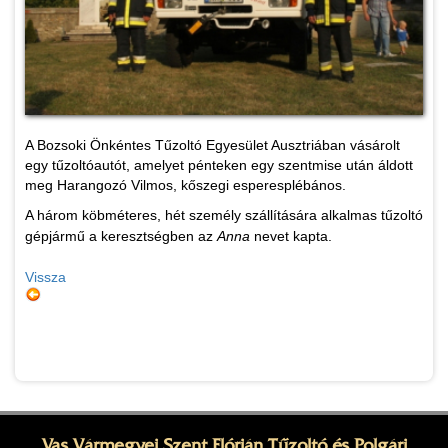
A Bozsoki Önkéntes Tűzoltó Egyesület Ausztriában vásárolt
egy tűzoltóautót, amelyet pénteken egy szentmise után áldott
meg Harangozó Vilmos, kőszegi esperesplébános.
A három köbméteres, hét személy szállítására alkalmas tűzoltó
gépjármű a keresztségben az
Anna
nevet kapta.
Vissza
Vas Vármegyei Szent Flórián Tűzoltó és Polgári