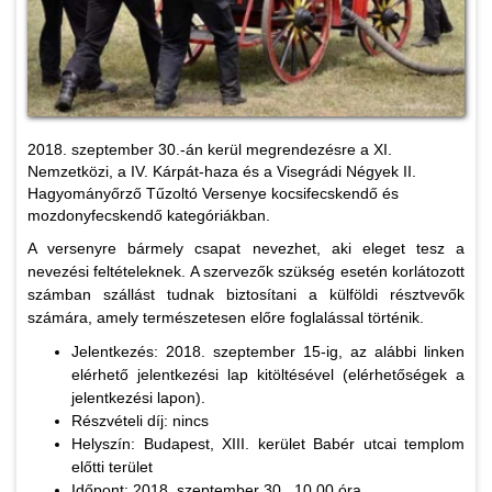
2018. szeptember 30.-án kerül megrendezésre a XI.
Nemzetközi, a IV. Kárpát-haza és a Visegrádi Négyek II.
Hagyományőrző Tűzoltó Versenye kocsifecskendő és
mozdonyfecskendő kategóriákban.
A versenyre bármely csapat nevezhet, aki eleget tesz a
nevezési feltételeknek. A szervezők szükség esetén korlátozott
számban szállást tudnak biztosítani a külföldi résztvevők
számára, amely természetesen előre foglalással történik.
Jelentkezés: 2018. szeptember 15-ig, az alábbi linken
elérhető jelentkezési lap kitöltésével (elérhetőségek a
jelentkezési lapon).
Részvételi díj: nincs
Helyszín: Budapest, XIII. kerület Babér utcai templom
előtti terület
Időpont: 2018. szeptember 30., 10.00 óra