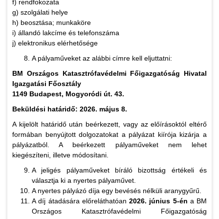
f) rendfokozata
g) szolgálati helye
h) beosztása; munkaköre
i) állandó lakcíme és telefonszáma
j) elektronikus elérhetősége
A pályaműveket az alábbi címre kell eljuttatni:
BM Országos Katasztrófavédelmi Főigazgatóság
Hivatal
Igazgatási Főosztály
1149 Budapest, Mogyoródi út. 43.
Beküldési határidő: 2026. május 8.
A kijelölt határidő után beérkezett, vagy az előírásoktól eltérő
formában benyújtott dolgozatokat a pályázat kiírója kizárja a
pályázatból. A beérkezett pályaműveket nem lehet
kiegészíteni, illetve módosítani.
A jeligés pályaműveket bíráló bizottság értékeli és
választja ki a nyertes pályaművet.
A nyertes pályázó díja egy bevésés nélküli aranygyűrű.
A díj átadására előreláthatóan
2026. június 5-én
a BM
Országos Katasztrófavédelmi Főigazgatóság