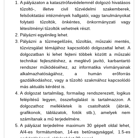
A pályázaton a katasztrófavédelemnél dolgozó hivatásos
tűzoltó-, illetve civil tűzvédelmi szakemberek,
felsőoktatási intézmények hallgatói, vagy tanulmányokat
folytató tűzoltók, önkéntes, önkormányzati vagy
létesítményi tűzoltók vehetnek részt.
Pályázni egyénileg lehet.
Pályázni a tűzmegelőzés, tűzoltás, műszaki mentés,
tűzvizsgálat témájához kapcsolódó dolgozattal lehet. A
dolgozatban ki lehet fejteni többek között a műszaki
technikai fejlesztéshez, a meglévő javító, karbantartó
rendszer működéséhez, az informatika vívmányainak
alkalmazhatóságához, a humán erőforrás
gazdálkodáshoz, vagy a tűzoltó szakmához kapcsolódó
más aktuális kérdést is.
A dolgozat tartalmilag, formailag rendszerezett, logikus
felépítésű legyen, összefoglalást is tartalmazzon. A
dolgozathoz mellékletek is csatolhatók (ábrák,
grafikonok, táblázatok, fotók stb.), amelyek nem
számítanak a mű terjedelmére.
A pályázat terjedelme maximum 30 gépelt oldal lehet,
A/4-es formátumban, 14-es betűnagysággal, 1.5-es