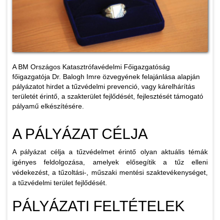
A BM Országos Katasztrófavédelmi Főigazgatóság
főigazgatója Dr. Balogh Imre özvegyének felajánlása alapján
pályázatot hirdet a tűzvédelmi prevenció, vagy kárelhárítás
területét érintő, a szakterület fejlődését, fejlesztését támogató
pályamű elkészítésére.
A PÁLYÁZAT CÉLJA
A pályázat célja a tűzvédelmet érintő olyan aktuális témák
igényes feldolgozása, amelyek elősegítik a tűz elleni
védekezést, a tűzoltási-, műszaki mentési szaktevékenységet,
a tűzvédelmi terület fejlődését.
PÁLYÁZATI FELTÉTELEK