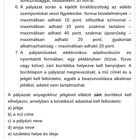
sorközölsággal, oldalanként 30 sorral.
A pályázat során a kijelölt bírálóbizottság az alábbi
szempontokat veszi figyelembe: formai követelmények –
maximálisan adható 10 pont, stilisztikai színvonal –
maximálisan adható 10 pont, szakmai tartalom –
maximálisan adható 40 pont, szakmai újszerűség –
maximálisan adható 20 pont, gyakorlati
alkalmazhatóság – maximálisan adható 20 pont.
A pályaműveket elektronikus adathordozón és
nyomtatott formában, egy példányban (tűzve, fűzve
vagy kötve) zárt borítékba helyezve kell benyújtani. A
borítólapon a pályázat megnevezését, a mű címét és a
jeligét kell feltüntetni, egyéb a beazonosításra alkalmas
jelölést, adatot nem tartalmazhat.
A pályázati anyagokhoz jeligével ellátott
zárt
borítékot kell
elhelyezni, amelyben a következő adatokat kell feltüntetni:
a) jelige
b) a mű címe
c) a pályázó neve
d) anyja neve
e) születési helye és ideje