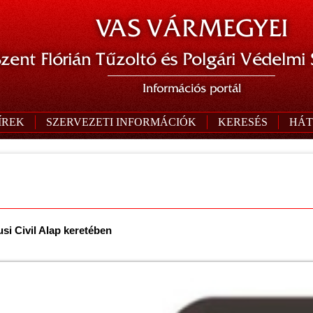
VAS VÁRMEGYEI
zent Flórián Tűzoltó és Polgári Védelmi
Információs portál
ÍREK
SZERVEZETI INFORMÁCIÓK
KERESÉS
HÁT
si Civil Alap keretében