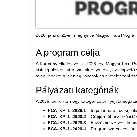
2026. január 21-én megnyílt a Magyar Falu Program Fa
A program célja
A Kormány elkötelezett a 2026. évi Magyar Falu Pro
kistelepülések hátrányainak enyhítése, az alapvető 
településeket a jelenlegi lakosok és a letelepedni 
Pályázati kategóriák
A 2026. évi kiírás négy kategóriában nyújt támogatás
FCA–KP–1–2026/1
– Ingatlanberuházási, felú
FCA–KP–1–2026/2
– Gépjárműbeszerzési t
FCA–KP–1–2026/3
– Eszközbeszerzési támo
FCA–KP–1–2026/4
– Programszervezési tám