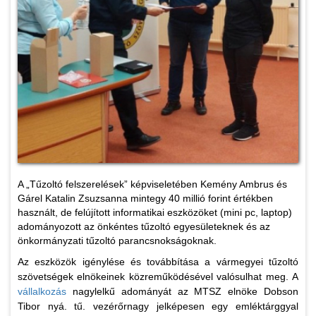
A „Tűzoltó felszerelések” képviseletében Kemény Ambrus és
Gárel Katalin Zsuzsanna mintegy 40 millió forint értékben
használt, de felújított informatikai eszközöket (mini pc, laptop)
adományozott az önkéntes tűzoltó egyesületeknek és az
önkormányzati tűzoltó parancsnokságoknak.
Az eszközök igénylése és továbbítása a vármegyei tűzoltó
szövetségek elnökeinek közreműködésével valósulhat meg. A
vállalkozás
nagylelkű adományát az MTSZ elnöke Dobson
Tibor nyá. tű. vezérőrnagy jelképesen egy emléktárggyal