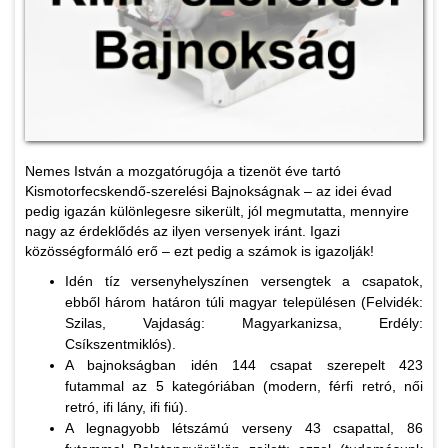
Nemes István a mozgatórugója a tizenöt éve tartó
Kismotorfecskendő-szerelési Bajnokságnak – az idei évad
pedig igazán különlegesre sikerült, jól megmutatta, mennyire
nagy az érdeklődés az ilyen versenyek iránt. Igazi
közösségformáló erő – ezt pedig a számok is igazolják!
Idén tíz versenyhelyszínen versengtek a csapatok,
ebből három határon túli magyar településen (Felvidék:
Szilas, Vajdaság: Magyarkanizsa, Erdély:
Csíkszentmiklós).
A bajnokságban idén 144 csapat szerepelt 423
futammal az 5 kategóriában (modern, férfi retró, női
retró, ifi lány, ifi fiú).
A legnagyobb létszámú verseny 43 csapattal, 86