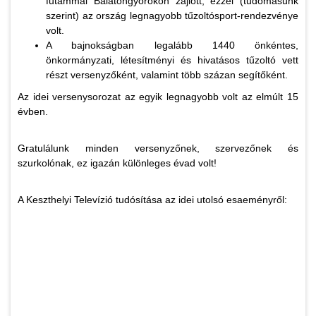
futammal Balatongyörökön zajlott; ezzel (tudomásunk
szerint) az ország legnagyobb tűzoltósport-rendezvénye
volt.
A bajnokságban legalább 1440 önkéntes,
önkormányzati, létesítményi és hivatásos tűzoltó vett
részt versenyzőként, valamint több százan segítőként.
Az idei versenysorozat az egyik legnagyobb volt az elmúlt 15
évben.
Gratulálunk minden versenyzőnek, szervezőnek és
szurkolónak, ez igazán különleges évad volt!
A Keszthelyi Televízió tudósítása az idei utolsó esaeményről: