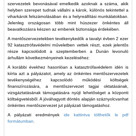
szervezetek bevonásával emelkedik azoknak a száma, akik
helyben szerepet tudnak vállalni a károk, különös tekintettel a
viharkárok felszámolásában és a helyreállítási munkálatokban.
Jelenleg országosan több mint húszezer önkéntes áll
beavatkozásra készen az emberek biztonsága érdekében.
A mentőszervezetekben tevékenykedők a tavalyi évben 2 ezer
92 katasztrófavédelmi műveletben vettek részt, ezek jelentős
része kapcsolódott a szeptemberben a Dunán levonuló
árhullám következményeinek kezeléséhez.
A korábbi évekhez hasonlóan a katasztrófavédelem idén is
kiírta azt a pályázatot, amely az önkéntes mentőszervezetek
tevékenységéhez kapcsolódó működési költségek
finanszírozására, a mentőszervezet tagjai oktatásának,
vizsgáztatásának támogatására nyújt lehetőséget a központi
költségvetésből. A jóváhagyott döntés alapján száznyolcvanhat
önkéntes mentőszervezet jut pályázati támogatáshoz.
A pályázati eredmények
ide kattintva tölthetők le pdf
formátumban
.