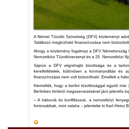
A Német Tűzoltó Szövetség (DFV) közleményt adott 
Találkozó megbízható finanszírozása nem biztosítot
Ahogy a közlemény fogalmaz a DFV Németország leg
Nemzetközi Tűzoltóversenyt és a 25. Nemzetközi Ifjú
Sajnos a DFV végrehajtó bizottsága és a tartomá
keretfeltételek, különösen a kormányváltás és a
finanszírozása nem volt biztosítható. Emellett a hábor
Kiemelték, hogy a berlini tűzoltósággal együtt má
Berlinben történő megszervezésével járó jelentős log
– A háborúk és konfliktusok, a nemzetközi fenyege
fontosabbak, mint valaha – jelentette ki Karl-Heinz