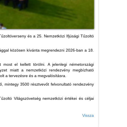
űzoltóverseny és a 25. Nemzetközi Ifjúsági Tűzoltó
sággal közösen kívánta megrendezni 2026-ban a 18.
ost el kellett törölni. A jelenlegi németországi
helyzet miatt a nemzetközi rendezvény megbízható
 volt a tervezésre és a megvalósításra.
ő, mintegy 3500 résztvevőt felvonultató rendezvény
űzoltó Világszövetség nemzetközi értékei és céljai
Vissza