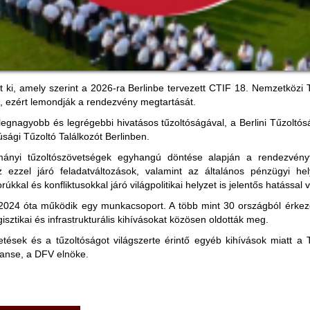
ki, amely szerint a 2026-ra Berlinbe tervezett CTIF 18. Nemzetközi T
t, ezért lemondják a rendezvény megtartását.
nagyobb és legrégebbi hivatásos tűzoltóságával, a Berlini Tűzoltó
sági Tűzoltó Találkozót Berlinben.
nyi tűzoltószövetségek egyhangú döntése alapján a rendezvényt m
z ezzel járó feladatváltozások, valamint az általános pénzügyi 
úkkal és konfliktusokkal járó világpolitikai helyzet is jelentős hatással
r 2024 óta működik egy munkacsoport. A több mint 30 országból érkez
isztikai és infrastrukturális kihívásokat közösen oldották meg.
tések és a tűzoltóságot világszerte érintő egyéb kihívások miatt a T
 Banse, a DFV elnöke.