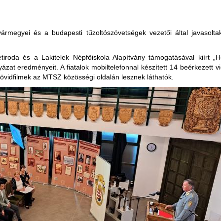
megyei és a budapesti tűzoltószövetségek vezetői által javasoltak 
netiroda és a Lakitelek Népfőiskola Alapítvány támogatásával kiírt 
yázat eredményeit. A fiatalok mobiltelefonnal készített 14 beérkezett 
 rövidfilmek az MTSZ közösségi oldalán lesznek láthatók.