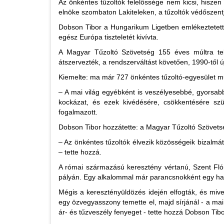
Az önkéntes tűzoltók felelőssége nem kicsi, hisze
elnöke szombaton Lakiteleken, a tűzoltók védőszent
Dobson Tibor a Hungarikum Ligetben emlékeztetett
egész Európa tiszteletét kivívta.
A Magyar Tűzoltó Szövetség 155 éves múltra tek
átszervezték, a rendszerváltást követően, 1990-től ú
Kiemelte: ma már 727 önkéntes tűzoltó-egyesület mű
– A mai világ egyébként is veszélyesebbé, gyorsabbá
kockázat, és ezek kivédésére, csökkentésére szü
fogalmazott.
Dobson Tibor hozzátette: a Magyar Tűzoltó Szövetsé
– Az önkéntes tűzoltók élvezik közösségeik bizalmát,
– tette hozzá.
A római származású keresztény vértanú, Szent Flór
pályán. Egy alkalommal már parancsnokként egy hat
Mégis a keresztényüldözés idején elfogták, és miv
egy özvegyasszony temette el, majd sírjánál - a mai
ár- és tűzveszély fenyeget - tette hozzá Dobson Tibo