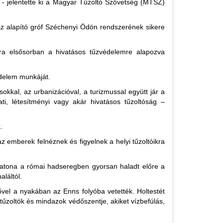
 - jelentette ki a Magyar Tűzoltó Szövetség (MTSZ)
z alapító gróf Széchenyi Ödön rendszerének sikere
ra elsősorban a hivatásos tűzvédelemre alapozva
édelem munkáját.
okkal, az urbanizációval, a turizmussal együtt jár a
i, létesítményi vagy akár hivatásos tűzoltóság –
.
az emberek felnéznek és figyelnek a helyi tűzoltóikra
 katona a római hadseregben gyorsan haladt előre a
láltól.
vel a nyakában az Enns folyóba vetették. Holtestét
tűzoltók és mindazok védőszentje, akiket vízbefúlás,