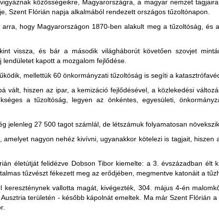
n vigyáznak közösségeikre, Magyarországra, a magyar nemzet tagjaira
je, Szent Flórián napja alkalmából rendezett országos tűzoltónapon.
 arra, hogy Magyarországon 1870-ben alakult meg a tűzoltóság, és a
int vissza, és bár a második világháborút követően szovjet mintá
j lendületet kapott a mozgalom fejlődése.
ködik, mellettük 60 önkormányzati tűzoltóság is segíti a katasztrófav
 vált, hiszen az ipar, a kemizáció fejlődésével, a közlekedési változás
kséges a tűzoltóság, legyen az önkéntes, egyesületi, önkormányzat
g jelenleg 27 500 tagot számlál, de létszámuk folyamatosan növekszik
 amelyet nagyon nehéz kivívni, ugyanakkor kötelezi is tagjait, hiszen 
ián életútját felidézve Dobson Tibor kiemelte: a 3. évszázadban élt
almas tűzvészt fékezett meg az erődjében, megmentve katonáit a tűzha
el kereszténynek vallotta magát, kivégezték, 304. május 4-én malomkő
 Ausztria területén - később kápolnát emeltek. Ma már Szent Flórián a 
r.