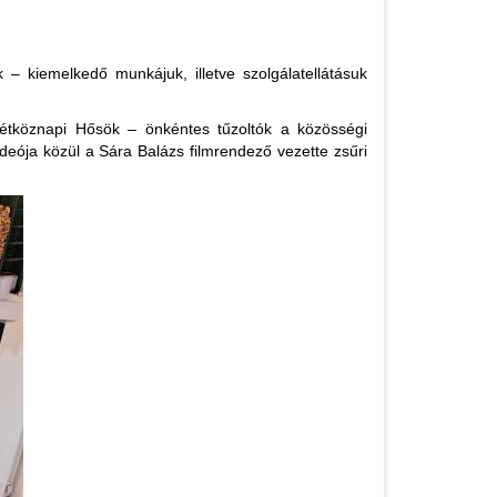
– kiemelkedő munkájuk, illetve szolgálatellátásuk
„Hétköznapi Hősök – önkéntes tűzoltók a közösségi
videója közül a Sára Balázs filmrendező vezette zsűri