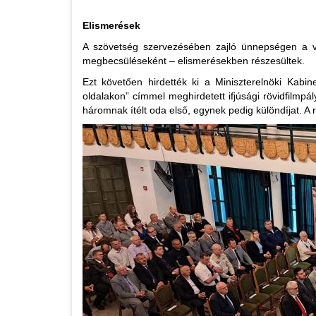
Elismerések
A szövetség szervezésében zajló ünnepségen a vár
megbecsüléseként – elismerésekben részesültek.
Ezt követően hirdették ki a Miniszterelnöki Kabi
oldalakon” címmel meghirdetett ifjúsági rövidfilmpál
háromnak ítélt oda első, egynek pedig különdíjat. A