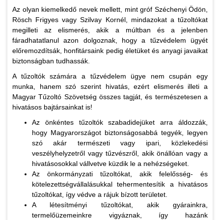
Az olyan kiemelkedő nevek mellett, mint gróf Széchenyi Ödön,
Rösch Frigyes vagy Szilvay Kornél, mindazokat a tűzoltókat
megilleti az elismerés, akik a múltban és a jelenben
fáradhatatlanul azon dolgoznak, hogy a tűzvédelem ügyét
előremozdítsák, honfitársaink pedig életüket és anyagi javaikat
biztonságban tudhassák.
A tűzoltók számára a tűzvédelem ügye nem csupán egy
munka, hanem szó szerint hivatás, ezért elismerés illeti a
Magyar Tűzoltó Szövetség összes tagját, és természetesen a
hivatásos bajtársainkat is!
Az önkéntes tűzoltók szabadidejüket arra áldozzák,
hogy Magyarországot biztonságosabbá tegyék, legyen
szó akár természeti vagy ipari, közlekedési
veszélyhelyzetről vagy tűzvészről, akik önállóan vagy a
hivatásosokkal vállvetve küzdik le a nehézségeket.
Az önkormányzati tűzoltókat, akik felelősség- és
kötelezettségvállalásukkal tehermentesítik a hivatásos
tűzoltókat, így védve a rájuk bízott területet.
A létesítményi tűzoltókat, akik gyárainkra,
termelőüzemeinkre vigyáznak, így hazánk