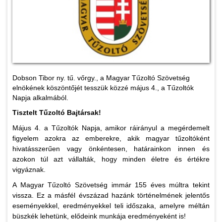
Dobson Tibor ny. tű. vőrgy., a Magyar Tűzoltó Szövetség
elnökének köszöntőjét tesszük közzé május 4., a Tűzoltók
Napja alkalmából.
Tisztelt Tűzoltó Bajtársak!
Május 4. a Tűzoltók Napja, amikor ráirányul a megérdemelt
figyelem azokra az emberekre, akik magyar tűzoltóként
hivatásszerűen vagy önkéntesen, határainkon innen és
azokon túl azt vállalták, hogy minden életre és értékre
vigyáznak.
A Magyar Tűzoltó Szövetség immár 155 éves múltra tekint
vissza. Ez a másfél évszázad hazánk történelmének jelentős
eseményekkel, eredményekkel teli időszaka, amelyre méltán
büszkék lehetünk, elődeink munkája eredményeként is!