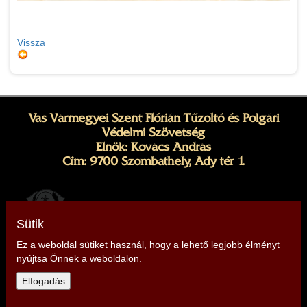
Vissza
Vas Vármegyei Szent Flórián Tűzoltó és Polgári
Védelmi Szövetség
Elnök: Kovács András
Cím: 9700 Szombathely, Ady tér 1.
Sütik
Ez a weboldal sütiket használ, hogy a lehető legjobb élményt
nyújtsa Önnek a weboldalon.
Telefon: +36 20 415 9206, +36 20 266 5011
Elfogadás
E-mail:
vas@tuzoltoszovetseg.hu