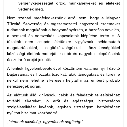
versenyképességét őrzik, munkahelyeket és életeket
védenek meg.
Nem szabad megfeledkeznünk arról sem, hogy a Magyar
Tűzoltó Szövetség és tagszervezetei nagyszerű érdemeket
tudhatnak magukénak a hagyományőrzés, a hazafias nevelés,
a nemzeti és nemzetközi kapcsolatok kiépítése terén is. A
tűzoltók nem csupán életünkre vigyáznak példamutató
magatartásukkal, segítőkészségükkel, önzetlenségükkel
közösségi életünk motorját, kisebb és nagyobb településeink
összetartó erejét jelentik.
A fentiek figyelembevételével köszöntöm valamennyi Tűzoltó
Bajtársamat és hozzátartozóikat, akik támogatása és türelme
nélkül nem lehetne sikeresen helytállni az embert próbáló
nehézségek során.
Az előttünk álló kihívások, célok és feladatok teljesítéséhez
további sikereket, jó erőt és egészséget, biztonságos
szolgálatellátást kívánok, egyben tisztségem betöltéséhez
nyújtott bizalmat köszönöm!
„Istennek dicsőség, egymásnak segítség!”