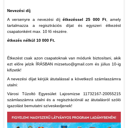
Nevezési díj
A versenyre a nevezési díj
étkezéssel 25 000 Ft
, amely
tartalmazza a regisztrációs díjat és egyszeri étkezést
csapatonként max. 10 fő részére.
étkezés nélkül 10 000 Ft.
Étkezést csak azon csapatoknak van módunk biztosítani, akik
ezt előre jelzik ÍRÁSBAN mizsetuo@gmail.com és július 10-ig
kifizetik!
A nevezési díjat kérjük átutalással a következő számlaszámra
utalni:
Városi Tűzoltó Egyesület Lajosmizse 11732167-20055215
számlaszámra utalni és a regisztrációnál az átutalásról szóló
igazolást bemutatni szíveskedjenek!