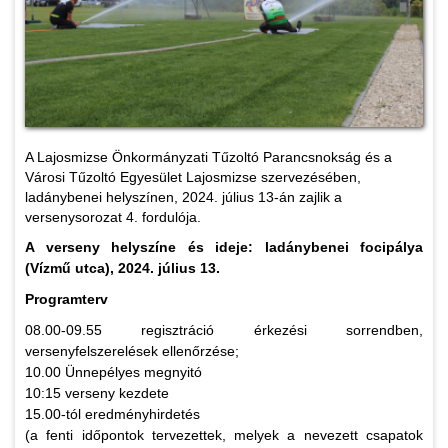
A Lajosmizse Önkormányzati Tűzoltó Parancsnokság és a
Városi Tűzoltó Egyesület Lajosmizse szervezésében,
ladánybenei helyszínen, 2024. július 13-án zajlik a
versenysorozat 4. fordulója.
A verseny helyszíne és ideje: ladánybenei focipálya
(Vízmű utca), 2024. július 13.
Programterv
08.00-09.55 regisztráció érkezési sorrendben,
versenyfelszerelések ellenőrzése;
10.00 Ünnepélyes megnyitó
10:15 verseny kezdete
15.00-tól eredményhirdetés
(a fenti időpontok tervezettek, melyek a nevezett csapatok