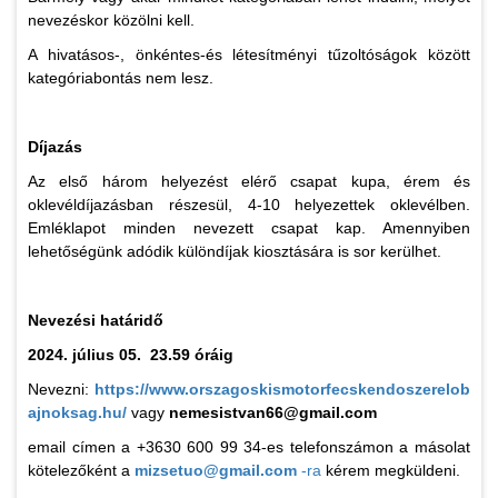
nevezéskor közölni kell.
A hivatásos-, önkéntes-és létesítményi tűzoltóságok között
kategóriabontás nem lesz.
Díjazás
Az első három helyezést elérő csapat kupa, érem és
oklevéldíjazásban részesül, 4-10 helyezettek oklevélben.
Emléklapot minden nevezett csapat kap. Amennyiben
lehetőségünk adódik különdíjak kiosztására is sor kerülhet.
Nevezési határidő
2024. július 05. 23.59 óráig
Nevezni:
https://www.orszagoskismotorfecskendoszerelob
ajnoksag.hu/
vagy
nemesistvan66@gmail.com
email címen a +3630 600 99 34-es telefonszámon a másolat
kötelezőként a
mizsetuo@gmail.com
-ra
kérem megküldeni.