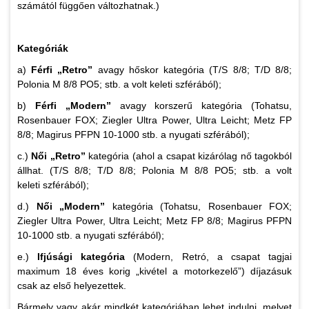
számától függően változhatnak.)
Kategóriák
a)
Férfi „Retro”
avagy hőskor kategória (T/S 8/8; T/D 8/8;
Polonia M 8/8 PO5; stb. a volt keleti szférából);
b)
Férfi „Modern”
avagy korszerű kategória (Tohatsu,
Rosenbauer FOX; Ziegler Ultra Power, Ultra Leicht; Metz FP
8/8; Magirus PFPN 10-1000 stb. a nyugati szférából);
c.)
Női „Retro”
kategória (ahol a csapat kizárólag nő tagokból
állhat. (T/S 8/8; T/D 8/8; Polonia M 8/8 PO5; stb. a volt
keleti szférából);
d.)
Női „Modern”
kategória (Tohatsu, Rosenbauer FOX;
Ziegler Ultra Power, Ultra Leicht; Metz FP 8/8; Magirus PFPN
10-1000 stb. a nyugati szférából);
e.)
Ifjúsági kategória
(Modern, Retró, a csapat tagjai
maximum 18 éves korig „kivétel a motorkezelő”) díjazásuk
csak az első helyezettek.
Bármely vagy akár mindkét kategóriában lehet indulni, melyet