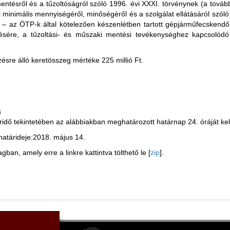
entésről és a tűzoltóságról szóló 1996. évi XXXI. törvénynek (a tovább
i minimális mennyiségéről, minőségéről és a szolgálat ellátásáról szól
re – az ÖTP-k által kötelezően készenlétben tartott gépjárműfecskend
sztésére, a tűzoltási- és műszaki mentési tevékenységhez kapcsoló
sre álló keretösszeg mértéke 225 millió Ft.
s
idő tekintetében az alábbiakban meghatározott határnap 24. óráját kel
atárideje:2018. május 14.
an, amely erre a linkre kattintva tölthető le [
zip
].