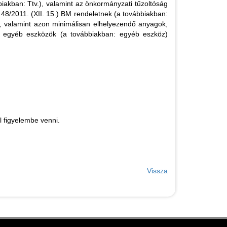
iakban: Ttv.), valamint az önkormányzati tűzoltóság
ó 48/2011. (XII. 15.) BM rendeletnek (a továbbiakban:
ő, valamint azon minimálisan elhelyezendő anyagok,
dó egyéb eszközök (a továbbiakban: egyéb eszköz)
l figyelembe venni.
Vissza