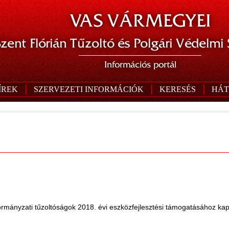
VAS VÁRMEGYEI
zent Flórián Tűzoltó és Polgári Védelmi
Információs portál
ÍREK
SZERVEZETI INFORMÁCIÓK
KERESÉS
HÁT
ormányzati tűzoltóságok 2018. évi eszközfejlesztési támogatásához kap