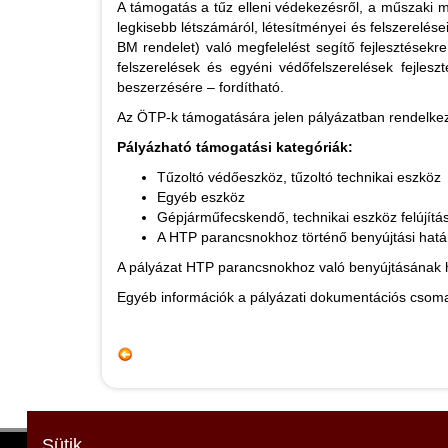
A támogatás a tűz elleni védekezésről, a műszaki m
legkisebb létszámáról, létesítményei és felszerelése
BM rendelet) való megfelelést segítő fejlesztések
felszerelések és egyéni védőfelszerelések fejle
beszerzésére – fordítható.
Az ÖTP-k támogatására jelen pályázatban rendelkezé
Pályázható támogatási kategóriák:
Tűzoltó védőeszköz, tűzoltó technikai eszköz
Egyéb eszköz
Gépjárműfecskendő, technikai eszköz felújítá
A HTP parancsnokhoz történő benyújtási határ
A pályázat HTP parancsnokhoz való benyújtásának h
Egyéb információk a pályázati dokumentációs csomagb
Sütik