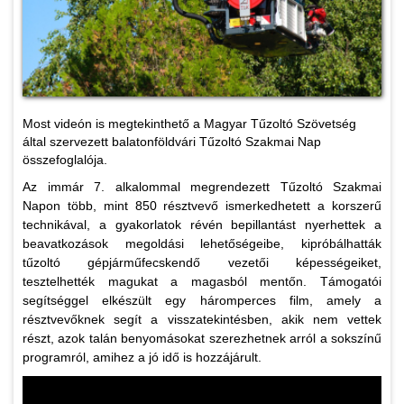
Most videón is megtekinthető a Magyar Tűzoltó Szövetség
által szervezett balatonföldvári Tűzoltó Szakmai Nap
összefoglalója.
Az immár 7. alkalommal megrendezett Tűzoltó Szakmai
Napon több, mint 850 résztvevő ismerkedhetett a korszerű
technikával, a gyakorlatok révén bepillantást nyerhettek a
beavatkozások megoldási lehetőségeibe, kipróbálhatták
tűzoltó gépjárműfecskendő vezetői képességeiket,
tesztelhették magukat a magasból mentőn. Támogatói
segítséggel elkészült egy háromperces film, amely a
résztvevőknek segít a visszatekintésben, akik nem vettek
részt, azok talán benyomásokat szerezhetnek arról a sokszínű
programról, amihez a jó idő is hozzájárult.