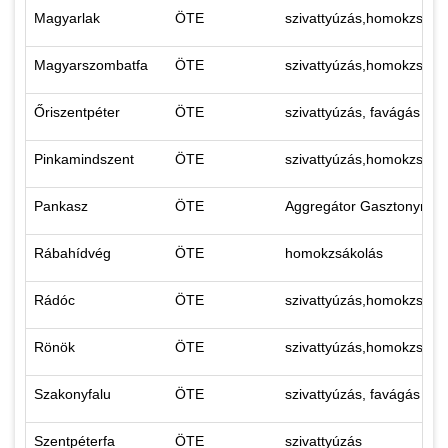
Magyarlak
ÖTE
szivattyúzás,homokzsáko
Magyarszombatfa
ÖTE
szivattyúzás,homokzsáko
Őriszentpéter
ÖTE
szivattyúzás, favágás ho
Pinkamindszent
ÖTE
szivattyúzás,homokzsáko
Pankasz
ÖTE
Aggregátor Gasztonynak
Rábahídvég
ÖTE
homokzsákolás
Rádóc
ÖTE
szivattyúzás,homokzsáko
Rönök
ÖTE
szivattyúzás,homokzsáko
Szakonyfalu
ÖTE
szivattyúzás, favágás ho
Szentpéterfa
ÖTE
szivattyúzás