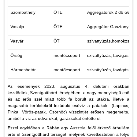
Szombathely
ÖTE
Aggregátorok 2 db Gaszt
Vasalja
ÖTE
Aggregátor Gasztonynak
Vasvár
ÖT
szivattyúzás,homokzsáko
Őrség
mentőcsoport
szivattyúzás, favágás ho
Hármashatár
mentőcsoport
szivattyúzás, favágás ho
Az események 2023. augusztus 4. délutáni órákban
kezdődtek, Szentgotthárd térségében, a nagy mennyiségű eső
és az erős szél miatt több fa borult az utakra, illetve a
magasabb területekről lezúduló esővíz a patakok (Lapincs,
Pinka, Vörös-patak, Csörnöc) vízszintjét erősen megemelte,
amiből a víz az udvarokat, garázsokat öntötte el.
Ezzel egyidőben a Rábán egy Ausztria felől érkező árhullám
érte el Szentgotthárd térségét, melynek következtében a folyó