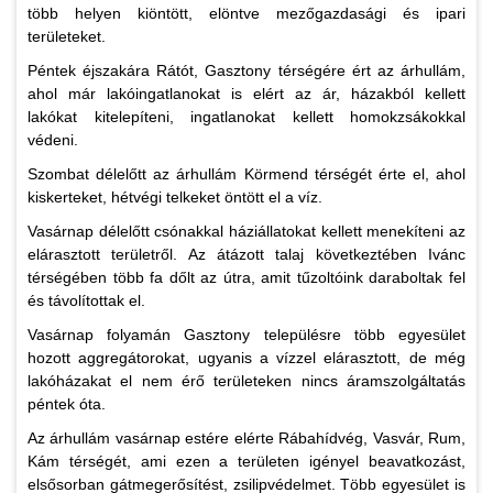
több helyen kiöntött, elöntve mezőgazdasági és ipari
területeket.
Péntek éjszakára Rátót, Gasztony térségére ért az árhullám,
ahol már lakóingatlanokat is elért az ár, házakból kellett
lakókat kitelepíteni, ingatlanokat kellett homokzsákokkal
védeni.
Szombat délelőtt az árhullám Körmend térségét érte el, ahol
kiskerteket, hétvégi telkeket öntött el a víz.
Vasárnap délelőtt csónakkal háziállatokat kellett menekíteni az
elárasztott területről. Az átázott talaj következtében Ivánc
térségében több fa dőlt az útra, amit tűzoltóink daraboltak fel
és távolítottak el.
Vasárnap folyamán Gasztony településre több egyesület
hozott aggregátorokat, ugyanis a vízzel elárasztott, de még
lakóházakat el nem érő területeken nincs áramszolgáltatás
péntek óta.
Az árhullám vasárnap estére elérte Rábahídvég, Vasvár, Rum,
Kám térségét, ami ezen a területen igényel beavatkozást,
elsősorban gátmegerősítést, zsilipvédelmet. Több egyesület is