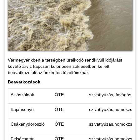
Vármegyénkben a térségben uralkodó rendkívüli időjárást
követő árvíz kapcsán különösen sok esetben kellett
beavatkozniuk az önkéntes tűzoltóinknak.
Beavatkozások
Alsószölnök
ÖTE
szivattyúzás, favágás ho
Bajánsenye
ÖTE
szivattyúzás,homokzsáko
Csákánydoroszló
ÖTE
szivattyúzás,homokzsáko
Felsőcsatár
ÖTE
szivattyúzás,homokzsáko