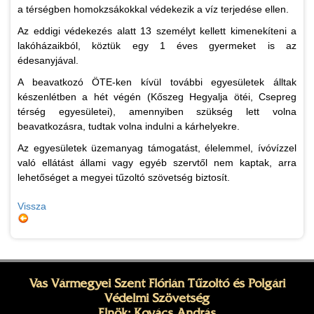
a térségben homokzsákokkal védekezik a víz terjedése ellen.
Az eddigi védekezés alatt 13 személyt kellett kimenekíteni a
lakóházaikból, köztük egy 1 éves gyermeket is az
édesanyjával.
A beavatkozó ÖTE-ken kívül további egyesületek álltak
készenlétben a hét végén (Kőszeg Hegyalja ötéi, Csepreg
térség egyesületei), amennyiben szükség lett volna
beavatkozásra, tudtak volna indulni a kárhelyekre.
Az egyesületek üzemanyag támogatást, élelemmel, ívóvízzel
való ellátást állami vagy egyéb szervtől nem kaptak, arra
lehetőséget a megyei tűzoltó szövetség biztosít.
Vissza
Vas Vármegyei Szent Flórián Tűzoltó és Polgári
Védelmi Szövetség
Elnök: Kovács András