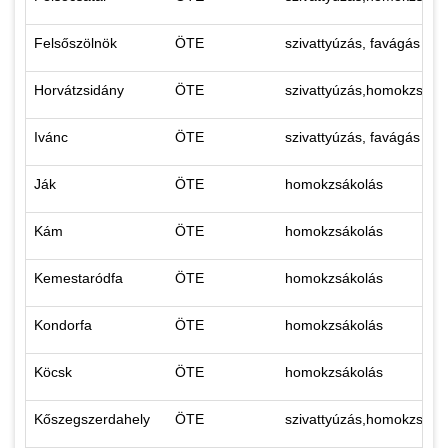
Felsőszölnök
ÖTE
szivattyúzás, favágás ho
Horvátzsidány
ÖTE
szivattyúzás,homokzsáko
Ivánc
ÖTE
szivattyúzás, favágás ho
Ják
ÖTE
homokzsákolás
Kám
ÖTE
homokzsákolás
Kemestaródfa
ÖTE
homokzsákolás
Kondorfa
ÖTE
homokzsákolás
Köcsk
ÖTE
homokzsákolás
Kőszegszerdahely
ÖTE
szivattyúzás,homokzsáko