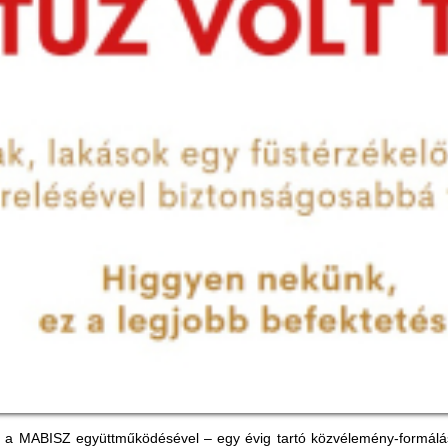
a MABISZ együttműködésével – egy évig tartó közvélemény-formálási