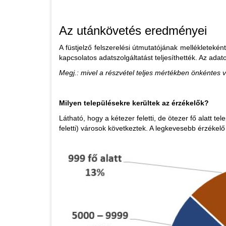
Az utánkövetés eredményei
A füstjelző felszerelési útmutatójának mellékletek
kapcsolatos adatszolgáltatást teljesíthették. Az ada
Megj.: mivel a részvétel teljes mértékben önkéntes v
Milyen településekre kerültek az érzékelők?
Látható, hogy a kétezer feletti, de ötezer fő alatt 
feletti) városok következtek. A legkevesebb érzékelő a