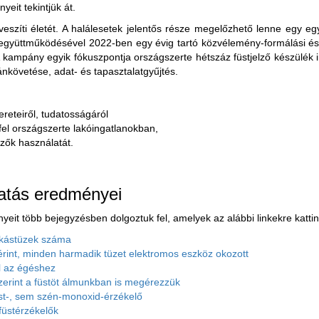
eit tekintjük át.
veszíti életét. A halálesetek jelentős része megelőzhető lenne egy eg
yüttműködésével 2022-ben egy évig tartó közvélemény-formálási és t
 A kampány egyik fókuszpontja országszerte hétszáz füstjelző készülék
nkövetése, adat- és tapasztalatgyűjtés.
ereteiről, tudatosságáról
 fel országszerte lakóingatlanokban,
zők használatát.
tatás eredményei
eit több bejegyzésben dolgoztuk fel, amelyek az alábbi linkekre kattin
lakástüzek száma
rint, minden harmadik tüzet elektromos eszköz okozott
l az égéshez
erint a füstöt álmunkban is megérezzük
üst-, sem szén-monoxid-érzékelő
füstérzékelők