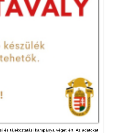
 és tájékoztatási kampánya véget ért. Az adatokat