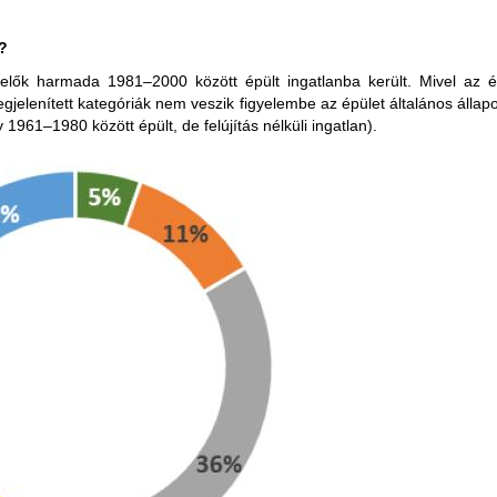
?
kelők harmada 1981–2000 között épült ingatlanba került. Mivel az é
egjelenített kategóriák nem veszik figyelembe az épület általános állapotá
y 1961–1980 között épült, de felújítás nélküli ingatlan).