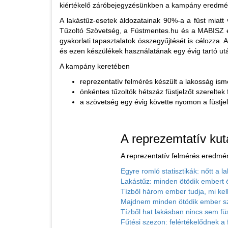
kiértékelő záróbejegyzésünkben a kampány eredmény
A lakástűz-esetek áldozatainak 90%-a a füst miatt 
Tűzoltó Szövetség, a Füstmentes.hu és a MABISZ eg
gyakorlati tapasztalatok összegyűjtését is célozza.
és ezen készülékek használatának egy évig tartó utá
A kampány keretében
reprezentatív felmérés készült a lakosság ism
önkéntes tűzoltók hétszáz füstjelzőt szereltek
a szövetség egy évig követte nyomon a füstjel
A reprezemtatív ku
A reprezentatív felmérés eredmény
Egyre romló statisztikák: nőtt a 
Lakástűz: minden ötödik embert é
Tízből három ember tudja, mi kel
Majdnem minden ötödik ember sz
Tízből hat lakásban nincs sem f
Fűtési szezon: felértékelődnek a 