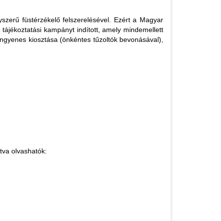
yszerű füstérzékelő felszerelésével. Ezért a Magyar
ájékoztatási kampányt indított, amely mindemellett
 ingyenes kiosztása (önkéntes tűzoltók bevonásával),
tva olvashatók: