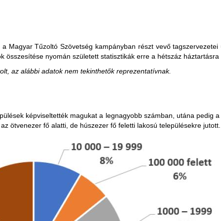
ént a Magyar Tűzoltó Szövetség kampányban részt vevő tagszervezetei ű
tok összesítése nyomán született statisztikák erre a hétszáz háztartásr
olt, az alábbi adatok nem tekinthetők reprezentatívnak.
települések képviseltették magukat a legnagyobb számban, utána pedig a k
z ötvenezer fő alatti, de húszezer fő feletti lakosú településekre jutott.