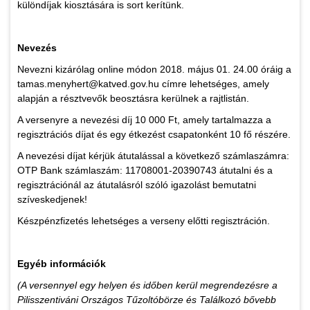
különdíjak kiosztására is sort kerítünk.
Nevezés
Nevezni kizárólag online módon 2018. május 01. 24.00 óráig a
tamas.menyhert@katved.gov.hu címre lehetséges, amely
alapján a résztvevők beosztásra kerülnek a rajtlistán.
A versenyre a nevezési díj 10 000 Ft, amely tartalmazza a
regisztrációs díjat és egy étkezést csapatonként 10 fő részére.
A nevezési díjat kérjük átutalással a következő számlaszámra:
OTP Bank számlaszám: 11708001-20390743 átutalni és a
regisztrációnál az átutalásról szóló igazolást bemutatni
szíveskedjenek!
Készpénzfizetés lehetséges a verseny előtti regisztráción.
Egyéb információk
(A versennyel egy helyen és időben kerül megrendezésre a
Pilisszentiváni Országos Tűzoltóbörze és Találkozó bővebb