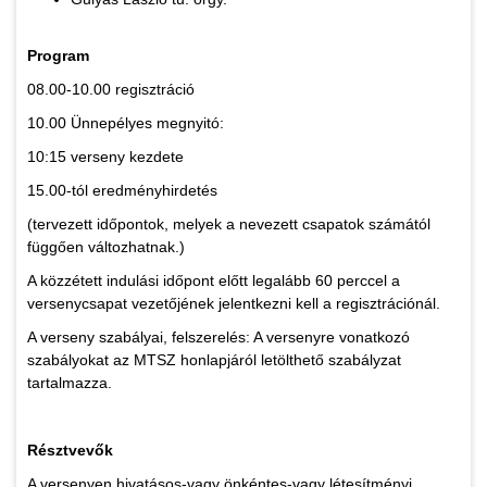
Program
08.00-10.00 regisztráció
10.00 Ünnepélyes megnyitó:
10:15 verseny kezdete
15.00-tól eredményhirdetés
(tervezett időpontok, melyek a nevezett csapatok számától
függően változhatnak.)
A közzétett indulási időpont előtt legalább 60 perccel a
versenycsapat vezetőjének jelentkezni kell a regisztrációnál.
A verseny szabályai, felszerelés: A versenyre vonatkozó
szabályokat az MTSZ honlapjáról letölthető szabályzat
tartalmazza.
Résztvevők
A versenyen hivatásos-vagy önkéntes-vagy létesítményi