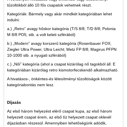
tűzoltókból álló 10 fős csapatok vehetnek részt.
Kategóriák: Bármely vagy akár mindkét kategóriában lehet
indulni:
a.) „Retro” avagy hőskor kategória (T/S 8/8; T/D 8/8; Polonia
M 8/8 PO5; stb. a volt keleti szférából)
b.) „Modern” avagy korszerű kategória (Rosenbauer FOX;
Ziegler Ultra Power, Ultra Leicht; Metz FP 8/8; Magirus PFPN
10-1000 stb. a nyugati szférából)
c.) „Női” kategória (ahol a csapat kizárólag nő tagokból áll. E
kategóriában kizárólag retro kismotorfecskendő alkalmazható.
A hivatásos-, önkéntes-és létesítményi tűzoltóságok között
kategóriabontás nem lesz.
Díjazás
Az első három helyezést elérő csapat kupa, az első három
helyezett csapat érem, az első tíz helyezett csapat oklevél
díjazásban részesül. Amennyiben lehetőségünk adódik,