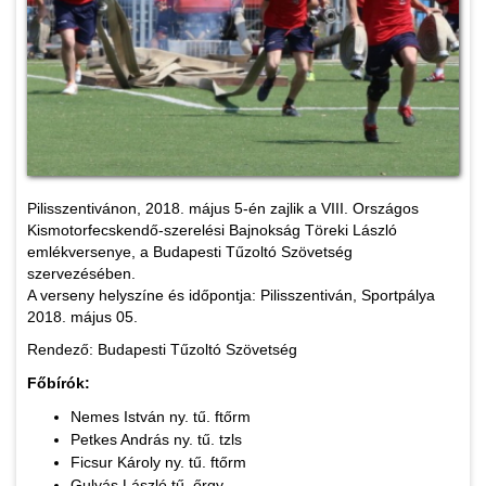
Pilisszentivánon, 2018. május 5-én zajlik a VIII. Országos
Kismotorfecskendő-szerelési Bajnokság Töreki László
emlékversenye, a Budapesti Tűzoltó Szövetség
szervezésében.
A verseny helyszíne és időpontja: Pilisszentiván, Sportpálya
2018. május 05.
Rendező: Budapesti Tűzoltó Szövetség
Főbírók:
Nemes István ny. tű. ftőrm
Petkes András ny. tű. tzls
Ficsur Károly ny. tű. ftőrm
Gulyás László tű. őrgy.