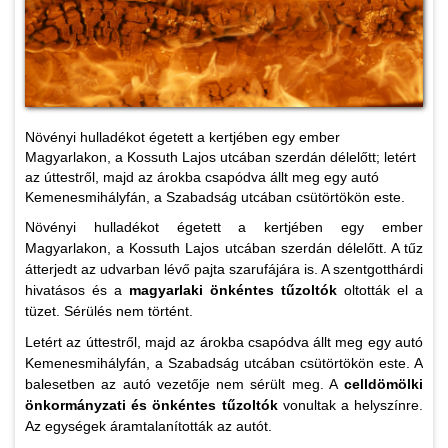
Növényi hulladékot égetett a kertjében egy ember
Magyarlakon, a Kossuth Lajos utcában szerdán délelőtt; letért
az úttestről, majd az árokba csapódva állt meg egy autó
Kemenesmihályfán, a Szabadság utcában csütörtökön este.
Növényi hulladékot égetett a kertjében egy ember
Magyarlakon, a Kossuth Lajos utcában szerdán délelőtt. A tűz
átterjedt az udvarban lévő pajta szarufájára is. A szentgotthárdi
hivatásos és a
magyarlaki önkéntes tűzoltók
oltották el a
tüzet. Sérülés nem történt.
Letért az úttestről, majd az árokba csapódva állt meg egy autó
Kemenesmihályfán, a Szabadság utcában csütörtökön este. A
balesetben az autó vezetője nem sérült meg. A
celldömölki
önkormányzati és önkéntes tűzoltók
vonultak a helyszínre.
Az egységek áramtalanították az autót.