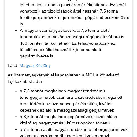
lehet tankolni, ahol a piaci áron értékesítenek. Ez tehát
vonatkozik az tűzoltóságok által használt 7,5 tonna
feletti gépjárművekre, jellemzően gépjárműfecskendőkre
is.
A magyar személygépkocsik, a 7,5 tonna alatti
teherautók és a mezőgazdasági erőgépek továbbra is
480 forintért tankolhatnak. Ez tehát vonatkozik az
tűzoltóságok által használt 7,5 tonna alatti
gépjárművekre is.
Lásd:
Magyar Közlöny
Az üzemanyagkártyával kapcsolatban a MOL a következő
tájékoztatást adta:
a 7,5 tonnát meghaladó magyar rendszámú
tehergépjárművek számára a szerződésben rögzített
áron történik az üzemanyag értékesítés, kivételt
képeznek ez alól a mezőgazdasági gépjárművek
a 3,5 tonnát meghaladó gépjárművek kiszolgálása
kizárólag nagynyomású kútoszlopokon történik
a 7,5 tonna alatti magyar rendszámú tehergépjárművek,
valamint össztömegtől függetlenül valamennyi