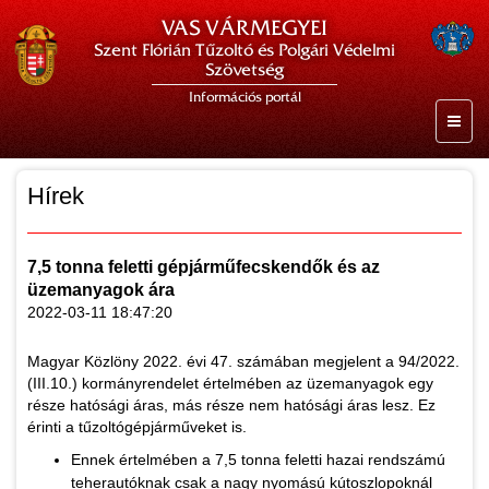
VAS VÁRMEGYEI
Szent Flórián Tűzoltó és Polgári Védelmi
Szövetség
Információs portál
Hírek
7,5 tonna feletti gépjárműfecskendők és az
üzemanyagok ára
2022-03-11 18:47:20
Magyar Közlöny 2022. évi 47. számában megjelent a 94/2022.
(III.10.) kormányrendelet értelmében az üzemanyagok egy
része hatósági áras, más része nem hatósági áras lesz. Ez
érinti a tűzoltógépjárműveket is.
Ennek értelmében a 7,5 tonna feletti hazai rendszámú
teherautóknak csak a nagy nyomású kútoszlopoknál