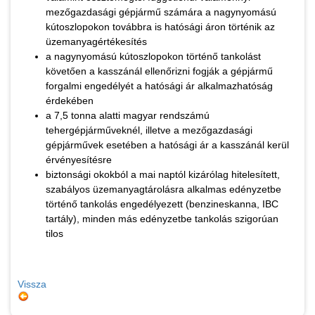
mezőgazdasági gépjármű számára a nagynyomású
kútoszlopokon továbbra is hatósági áron történik az
üzemanyagértékesítés
a nagynyomású kútoszlopokon történő tankolást
követően a kasszánál ellenőrizni fogják a gépjármű
forgalmi engedélyét a hatósági ár alkalmazhatóság
érdekében
a 7,5 tonna alatti magyar rendszámú
tehergépjárműveknél, illetve a mezőgazdasági
gépjárművek esetében a hatósági ár a kasszánál kerül
érvényesítésre
biztonsági okokból a mai naptól kizárólag hitelesített,
szabályos üzemanyagtárolásra alkalmas edényzetbe
történő tankolás engedélyezett (benzineskanna, IBC
tartály), minden más edényzetbe tankolás szigorúan
tilos
Vissza