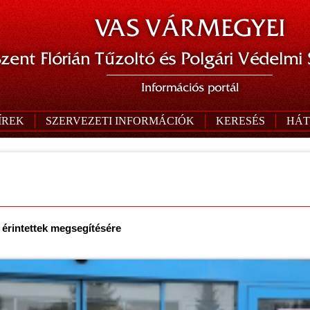
VAS VÁRMEGYEI
zent Flórián Tűzoltó és Polgári Védelmi
Információs portál
ÍREK
SZERVEZETI INFORMÁCIÓK
KERESÉS
HÁT
 érintettek megsegítésére