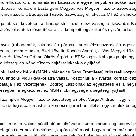
ború elhúzódik, a humanitárius katasztrófa egyre mélyül, és sokkal 
udapesti, Komárom-Esztergom-Megyei, Vas Megyei Tűzoltó Szövetség i
 Kelemen Zsolt, a Budapesti Tűzoltó Szövetség elnöke, az MTSZ alelnök
 juttatását követően a Budapesti Tűzoltó Szövetség a kisvárdai K
ációs feladatok elősegítésére – a komplett logisztikai és nyilvántartás
ítmányok (ruhaneműk, takarók és párnák, tartós élelmiszerek és egé
s fia, Levente hozta, őket követte Kovács András, a Vas Megyei Tűzo
er és Kovács Gábor, Ökrös Árpád, a BTSz logisztikai igazgatója egy haj
a kőszegi és ivánci tűzoltó bajtársainknak a gyűjtést!
k Határok Nélkül (MSN - Médecins Sans Frontières) brüsszeli közpo
, angolul MoU) gyakorlatra váltsa. Köszönjük a kisvárdai kórház iga
rpátalja Ház vezetőjének, Bodrog Lászlónak az egyeztetés és a hely
érségben megkezdheti az MSN mobil egysége a segítségnyújtást!
Zemplén Megyei Tűzoltó Szövetség elnöke, Varga András – úgy is, mi
szi befogadóállomást is a kemecsei járásban, illetve egy tartalék befo
osak, mert a valószínűsíthetően elhúzódó humanitárius segítségnyú
efogás is. Ennek érdekében „kapóra jön” most, hogy a héten már pént
argita megyei tűzoltó parancsnokok és helyetteseik részvételével