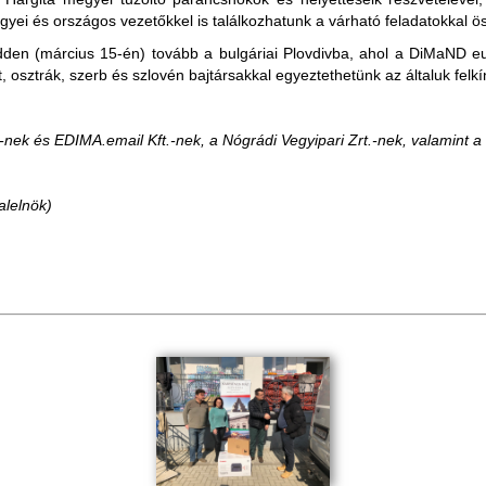
gyei és országos vezetőkkel is találkozhatunk a várható feladatokkal 
den (március 15-én) tovább a bulgáriai Plovdivba, ahol a DiMaND e
sztrák, szerb és szlovén bajtársakkal egyeztethetünk az általuk felkín
-nek és EDIMA.email Kft.-nek, a Nógrádi Vegyipari Zrt.-nek, valamint 
alelnök)