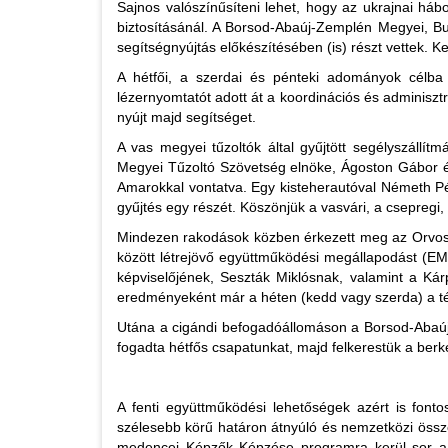
Sajnos valószínűsíteni lehet, hogy az ukrajnai há
biztosításánál. A Borsod-Abaúj-Zemplén Megyei, B
segítségnyújtás előkészítésében (is) részt vettek.
A hétfői, a szerdai és pénteki adományok célba
lézernyomtatót adott át a koordinációs és adminisztr
nyújt majd segítséget.
A vas megyei tűzoltók által gyűjtött segélyszáll
Megyei Tűzoltó Szövetség elnöke, Ágoston Gábor é
Amarokkal vontatva. Egy kisteherautóval Németh Pét
gyűjtés egy részét. Köszönjük a vasvári, a csepregi, 
Mindezen rakodások közben érkezett meg az Orvoso
között létrejövő együttműködési megállapodást (EMÜ
képviselőjének, Seszták Miklósnak, valamint a Ká
eredményeként már a héten (kedd vagy szerda) a t
Utána a cigándi befogadóállomáson a Borsod-Abaúj-
fogadta hétfős csapatunkat, majd felkerestük a berke
A fenti együttműködési lehetőségek azért is font
szélesebb körű határon átnyúló és nemzetközi össz
medencei Képzők Képzése programra kerül sor a H