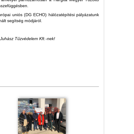
összefüggésben.
urópai uniós (DG ECHO) hálózatépítési pályázatunk
ált segítség módjáról.
a Juhász Tűzvédelem Kft.-nek!