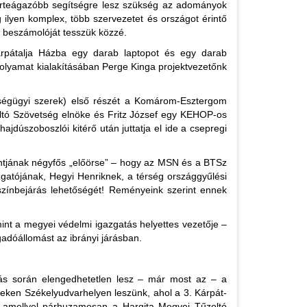
szerteágazóbb segítségre lesz szükség az adományok
lyen komplex, több szervezetet és országot érintő
e beszámolóját tesszük közzé.
árpátalja Házba egy darab laptopot és egy darab
i folyamat kialakításában Perge Kinga projektvezetőnk
szségügyi szerek) első részét a Komárom-Esztergom
ltó Szövetség elnöke és Fritz József egy KEHOP-os
dúszoboszlói kitérő után juttatja el ide a csepregi
ntjának négyfős „előörse” – hogy az MSN és a BTSz
zgatójának, Hegyi Henriknek, a térség országgyűlési
színbejárás lehetőségét! Reményeink szerint ennek
nt a megyei védelmi igazgatás helyettes vezetője –
gadóállomást az ibrányi járásban.
jtás során elengedhetetlen lesz – már most az – a
eken Székelyudvarhelyen leszünk, ahol a 3. Kárpát-
, amellyel párhuzamosan a Hargita Megyei Tűzoltó