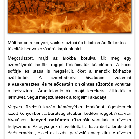
Múlt héten a kenyeri, vaskeresztesi és felsőcsatári önkéntes
tűzoltók beavatkozásáról kaptunk hírt.
Megcsúszott, majd az árokba borulva állt meg egy
személyautó hétfőn reggel Felsőcsatár közelében. A kocsi
sofőrje és utasa is megsérült, őket a mentők kórházba
szállították. A szombathelyi hivatásos, valamint
a
vaskeresztesi és felsőcsatári önkéntes tűzoltók
vonultak
a helyszínre. Áramtalanították, majd kerekeire állították a
járművet, végül megszüntették a forgalmi akadályt.
Vegyes tüzelésű kazán kéményében lerakódott égéstermék
izzott Kenyeriben, a Barátság utcában kedden reggel. A sárvári
hivatásos,
kenyeri önkéntes tűzoltók
vonultak a tűzeset
helyszínére. Az egységek eltávolították a kazánból a lerakódott
égésterméket, ezzel az izzás, parázslás megszűnt. A tűzeset