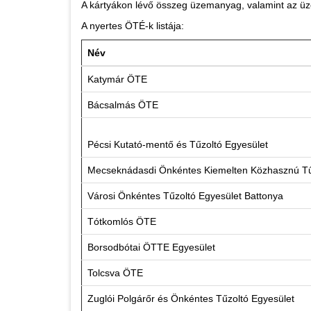
A kártyákon lévő összeg üzemanyag, valamint az üz
A nyertes ÖTÉ-k listája:
Név
Katymár ÖTE
Bácsalmás ÖTE
Pécsi Kutató-mentő és Tűzoltó Egyesület
Mecseknádasdi Önkéntes Kiemelten Közhasznú Tű
Városi Önkéntes Tűzoltó Egyesület Battonya
Tótkomlós ÖTE
Borsodbótai ÖTTE Egyesület
Tolcsva ÖTE
Zuglói Polgárőr és Önkéntes Tűzoltó Egyesület