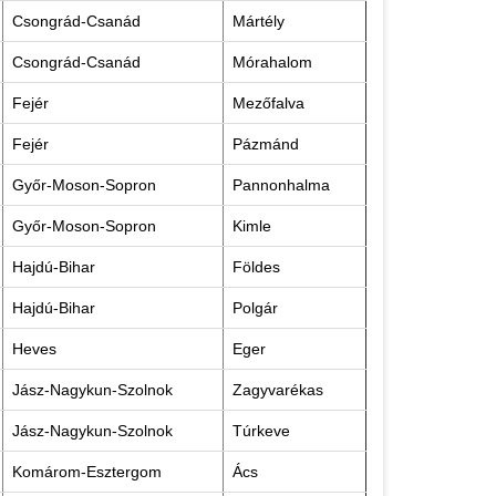
Csongrád-Csanád
Mártély
Csongrád-Csanád
Mórahalom
Fejér
Mezőfalva
Fejér
Pázmánd
Győr-Moson-Sopron
Pannonhalma
Győr-Moson-Sopron
Kimle
Hajdú-Bihar
Földes
Hajdú-Bihar
Polgár
Heves
Eger
Jász-Nagykun-Szolnok
Zagyvarékas
Jász-Nagykun-Szolnok
Túrkeve
Komárom-Esztergom
Ács