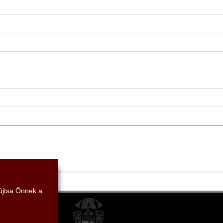
yújtsa Önnek a
mi Szövetség