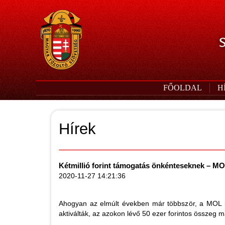
S
FŐOLDAL
H
Hírek
Kétmillió forint támogatás önkénteseknek – 
2020-11-27 14:21:36
Ahogyan az elmúlt években már többször, a MOL id
aktiválták, az azokon lévő 50 ezer forintos összeg m