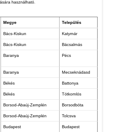
ására használható.
Megye
Település
Bács-Kiskun
Katymár
Bács-Kiskun
Bácsalmás
Baranya
Pécs
Baranya
Mecseknádasd
Békés
Battonya
Békés
Tótkomlós
Borsod-Abaúj-Zemplén
Borsodbóta
Borsod-Abaúj-Zemplén
Tolcsva
Budapest
Budapest