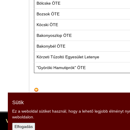
Bölcske ÖTE
Bozsok ÖTE
Köcski ÖTE
Bakonyoszlop ÖTE
Bakonybél ÖTE
Körzeti Tűzoltó Egyesület Letenye
"Györöki Hamutiprók" ÖTE
Sütik
Ez a weboldal sütiket használ, hogy a lehető legjobb élményt n
weboldalon.
Vas Vármegyei Szent Flórián Tűzoltó és Polgári Védel
Elnök: Kovács András
Elfogadás