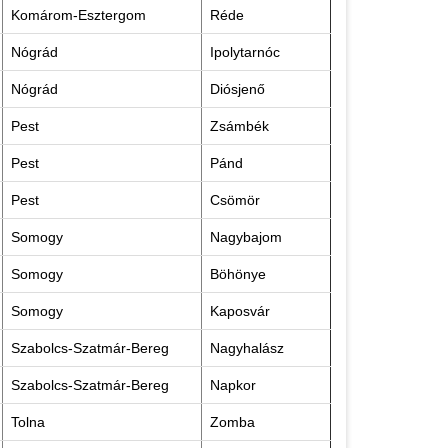
Komárom-Esztergom
Réde
Nógrád
Ipolytarnóc
Nógrád
Diósjenő
Pest
Zsámbék
Pest
Pánd
Pest
Csömör
Somogy
Nagybajom
Somogy
Böhönye
Somogy
Kaposvár
Szabolcs-Szatmár-Bereg
Nagyhalász
Szabolcs-Szatmár-Bereg
Napkor
Tolna
Zomba