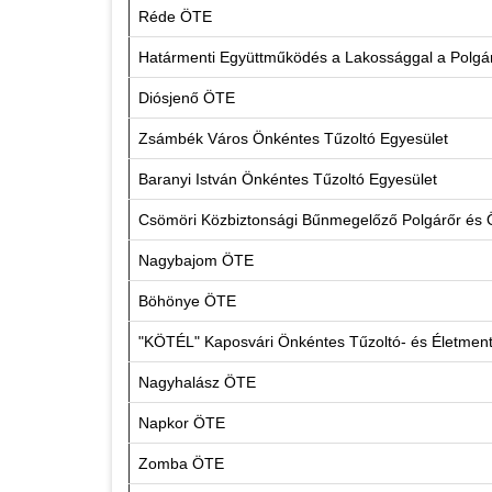
Réde ÖTE
Határmenti Együttműködés a Lakossággal a Polgár
Diósjenő ÖTE
Zsámbék Város Önkéntes Tűzoltó Egyesület
Baranyi István Önkéntes Tűzoltó Egyesület
Csömöri Közbiztonsági Bűnmegelőző Polgárőr és 
Nagybajom ÖTE
Böhönye ÖTE
"KÖTÉL" Kaposvári Önkéntes Tűzoltó- és Életment
Nagyhalász ÖTE
Napkor ÖTE
Zomba ÖTE