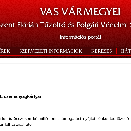
VAS VÁRMEGYEI
zent Flórián Tűzoltó és Polgári Védelmi
Információs portál
ÍREK
SZERVEZETI INFORMÁCIÓK
KERESÉS
HÁT
MOL üzemanyagkártyán
én is összesen kétmillió forint támogatást nyújtott önkéntes tűzolt
ár felhasználható.