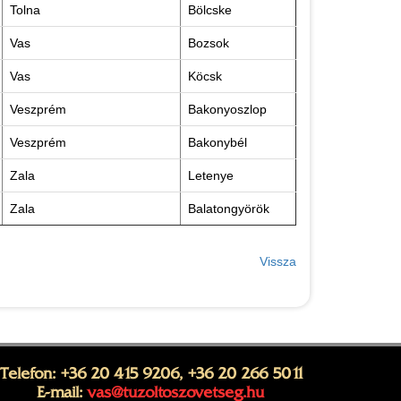
Tolna
Bölcske
Vas
Bozsok
Vas
Köcsk
Veszprém
Bakonyoszlop
Veszprém
Bakonybél
Zala
Letenye
Zala
Balatongyörök
Vissza
Telefon: +36 20 415 9206, +36 20 266 5011
E-mail:
vas@tuzoltoszovetseg.hu