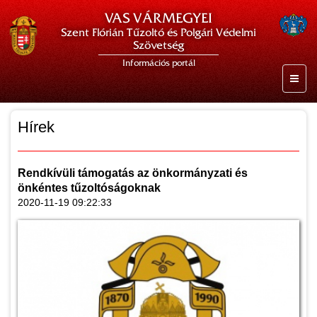
VAS VÁRMEGYEI
Szent Flórián Tűzoltó és Polgári Védelmi
Szövetség
Információs portál
Hírek
Rendkívüli támogatás az önkormányzati és
önkéntes tűzoltóságoknak
2020-11-19 09:22:33