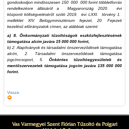
gondoskodjon
mindösszesen 150 000 000 forint többletforrás
rendelkezésre állásáról a Magyarország 2020. évi
központi
költségvetéséről szóló 2019. évi LXXI. törvény 1.
melléklet XIV. Belügyminisztérium fejezet, 20. Fejezeti
kezelésű
előirányzatok címen, az alábbiak szerint:
a) 8. Önkormányzati tűzoltóságok eszközfejlesztésének
támogatása alcím javára 15 000 000 forint,
b) 2. Alapítványok és társadalmi önszerveződések támogatása
alcím, 2. Társadalmi önszerveződések támogatása
jogcímcsoport, 5.
Önkéntes tűzoltóegyesületek és
mentőszervezetek támogatása jogcím javára 135 000 000
forint.
Vissza
Vas Vármegyei Szent Flórián Tűzoltó és Polgári