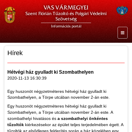
VAS VÁRMEGYEI
Szent Flórián Tűzoltó és Polgári Védelmi
Szövetség
Információs portál
Hírek
Hétvégi ház gyulladt ki Szombathelyen
2020-11-13 16:30:39
Egy huszonöt négyzetméteres hétvégi ház gyulladt ki
Szombathelyen, a Törpe utcában november 2-án este.
Egy huszonöt négyzetméteres hétvégi ház gyulladt ki
Szombathelyen, a Törpe utcában november 2-án este. A
szombathelyi hivatásos és
a szombathelyi önkéntes
tűzoltók
kiérkezésekor az épület teljes terjedelmében égett. A
tűzoltók az elsődleges felderítés során a ház közelében egy