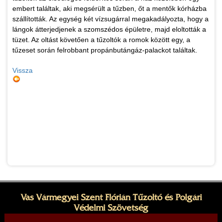
embert találtak, aki megsérült a tűzben, őt a mentők kórházba
szállították. Az egység két vízsugárral megakadályozta, hogy a
lángok átterjedjenek a szomszédos épületre, majd eloltották a
tüzet. Az oltást követően a tűzoltók a romok között egy, a
tűzeset során felrobbant propánbutángáz-palackot találtak.
Vissza
Vas Vármegyei Szent Flórián Tűzoltó és Polgári
Védelmi Szövetség
Elnök: Kovács András