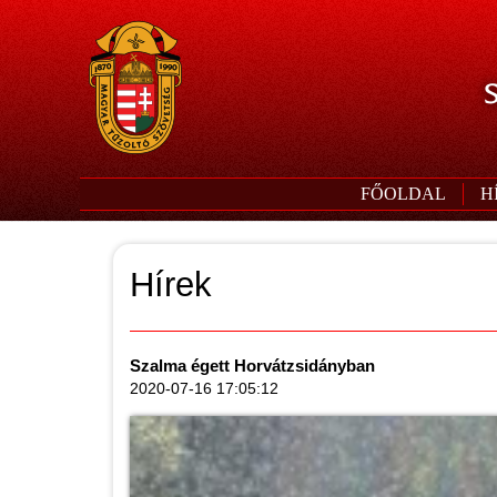
S
FŐOLDAL
H
Hírek
Szalma égett Horvátzsidányban
2020-07-16 17:05:12