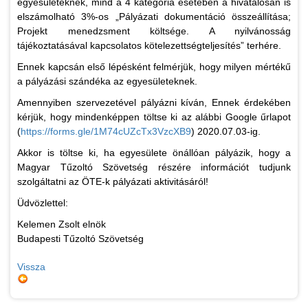
egyesületeknek, mind a 4 kategória esetében a hivatalosan is
elszámolható 3%-os „Pályázati dokumentáció összeállítása;
Projekt menedzsment költsége. A nyilvánosság
tájékoztatásával kapcsolatos kötelezettségteljesítés” terhére.
Ennek kapcsán első lépésként felmérjük, hogy milyen mértékű
a pályázási szándéka az egyesületeknek.
Amennyiben szervezetével pályázni kíván, Ennek érdekében
kérjük, hogy mindenképpen töltse ki az alábbi Google űrlapot
(
https://forms.gle/1M74cUZcTx3VzcXB9
) 2020.07.03-ig.
Akkor is töltse ki, ha egyesülete önállóan pályázik, hogy a
Magyar Tűzoltó Szövetség részére információt tudjunk
szolgáltatni az ÖTE-k pályázati aktivitásáról!
Üdvözlettel:
Kelemen Zsolt elnök
Budapesti Tűzoltó Szövetség
Vissza