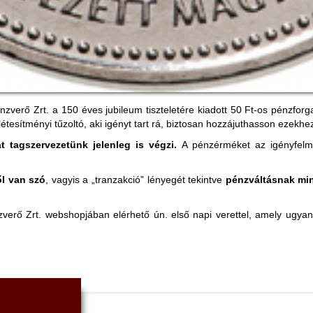
verő Zrt. a 150 éves jubileum tiszteletére kiadott 50 Ft-os pénzfor
tesítményi tűzoltó, aki igényt tart rá, biztosan hozzájuthasson ezekhe
sát tagszervezetünk jelenleg is végzi.
A pénzérméket az igényfelm
l van szó
, vagyis a „tranzakció” lényegét tekintve
pénzváltásnak mi
rő Zrt. webshopjában elérhető ún. első napi verettel, amely ugya