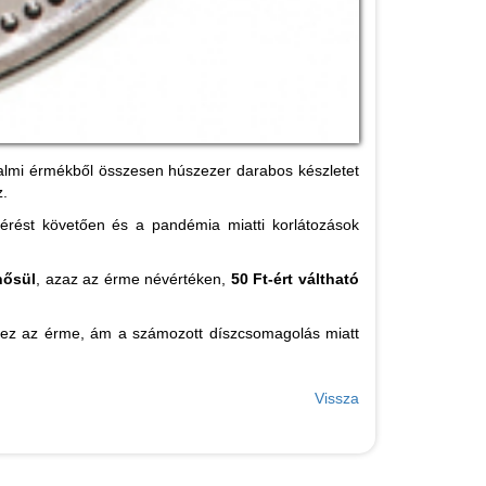
galmi érmékből összesen húszezer darabos készletet
z.
érést követően és a pandémia miatti korlátozások
nősül
, azaz az érme névértéken,
50 Ft-ért váltható
nez az érme, ám a számozott díszcsomagolás miatt
Vissza