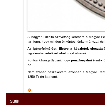
A Magyar Tűzoltó Szövetség kérésére a Magyar Pénz
tart fenn, hogy minden önkéntes, önkormányzati és lé
Az
igényfelmérést
,
illetve a készletek elosztá
figyelembe vételével lehet majd átvenni.
Fontos kihangsúlyozni, hogy
pénzforgalmi érmékrő
be
.
Nem szabad összekeverni azonban a Magyar Pénzve
1250 Ft-ért kapható.
Sütik