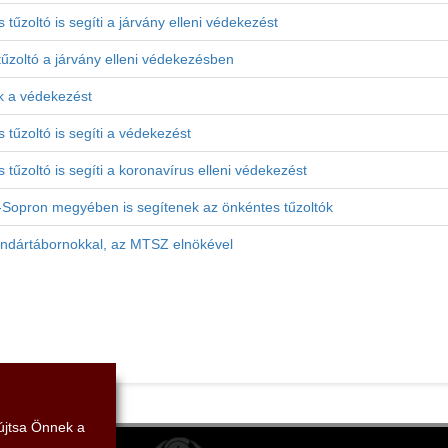
űzoltó is segíti a járvány elleni védekezést
űzoltó a járvány elleni védekezésben
ik a védekezést
tűzoltó is segíti a védekezést
űzoltó is segíti a koronavírus elleni védekezést
-Sopron megyében is segítenek az önkéntes tűzoltók
dandártábornokkal, az MTSZ elnökével
yújtsa Önnek a