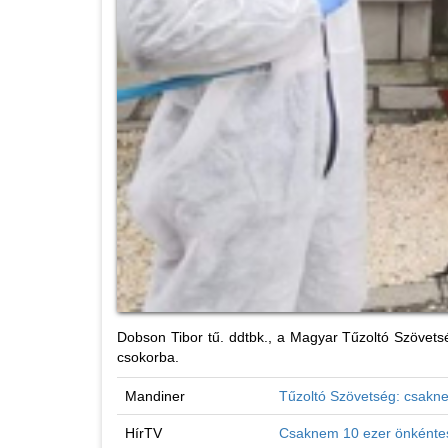
Dobson Tibor tű. ddtbk., a Magyar Tűzoltó Szövetsé
csokorba.
Mandiner
Tűzoltó Szövetség: csakne
HírTV
Csaknem 10 ezer önkéntes 