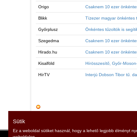
Origo
Csaknem 10 ezer önkéntes t
Blikk
Tízezer magyar önkéntes t
Győrplusz
Önkéntes tűzoltók is segít
Szegedma
Csaknem 10 ezer önkéntes 
Hirado.hu
Csaknem 10 ezer önkéntes t
Kisalföld
Hírösszesítő, Győr-Moson
HírTV
Interjú Dobson Tibor tű. 
Sütik
Ez a weboldal sütiket használ, hogy a lehető legjobb élményt n
weboldalon.