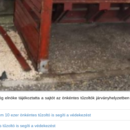
g elnöke tájékoztatta a sajtót az önkéntes tűzoltók járványhelyzetben
m 10 ezer önkéntes tűzoltó is segíti a védekezést
tűzoltó is segíti a védekezést