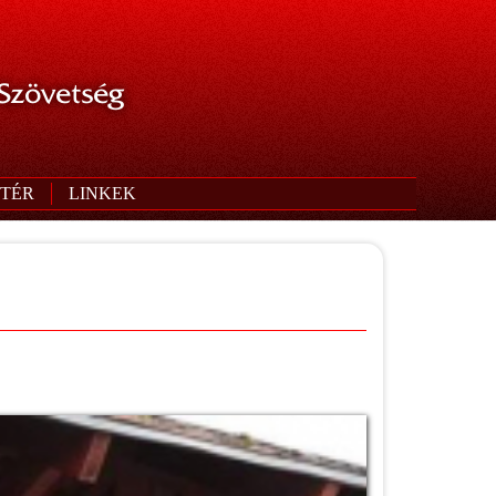
 Szövetség
TÉR
LINKEK