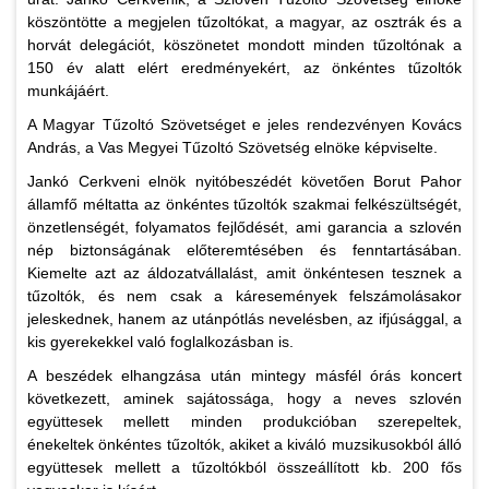
köszöntötte a megjelen tűzoltókat, a magyar, az osztrák és a
horvát delegációt, köszönetet mondott minden tűzoltónak a
150 év alatt elért eredményekért, az önkéntes tűzoltók
munkájáért.
A Magyar Tűzoltó Szövetséget e jeles rendezvényen Kovács
András, a Vas Megyei Tűzoltó Szövetség elnöke képviselte.
Jankó Cerkveni elnök nyitóbeszédét követően Borut Pahor
államfő méltatta az önkéntes tűzoltók szakmai felkészültségét,
önzetlenségét, folyamatos fejlődését, ami garancia a szlovén
nép biztonságának előteremtésében és fenntartásában.
Kiemelte azt az áldozatvállalást, amit önkéntesen tesznek a
tűzoltók, és nem csak a káresemények felszámolásakor
jeleskednek, hanem az utánpótlás nevelésben, az ifjúsággal, a
kis gyerekekkel való foglalkozásban is.
A beszédek elhangzása után mintegy másfél órás koncert
következett, aminek sajátossága, hogy a neves szlovén
együttesek mellett minden produkcióban szerepeltek,
énekeltek önkéntes tűzoltók, akiket a kiváló muzsikusokból álló
együttesek mellett a tűzoltókból összeállított kb. 200 fős