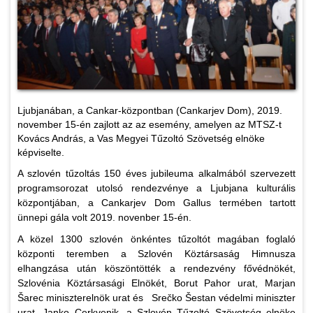
Ljubjanában, a Cankar-központban (Cankarjev Dom), 2019.
november 15-én zajlott az az esemény, amelyen az MTSZ-t
Kovács András, a Vas Megyei Tűzoltó Szövetség elnöke
képviselte.
A szlovén tűzoltás 150 éves jubileuma alkalmából szervezett
programsorozat utolsó rendezvénye a Ljubjana kulturális
központjában, a Cankarjev Dom Gallus termében tartott
ünnepi gála volt 2019. novenber 15-én.
A közel 1300 szlovén önkéntes tűzoltót magában foglaló
központi teremben a Szlovén Köztársaság Himnusza
elhangzása után köszöntötték a rendezvény fővédnökét,
Szlovénia Köztársasági Elnökét, Borut Pahor urat, Marjan
Šarec miniszterelnök urat és Srečko Šestan védelmi miniszter
urat. Janko Cerkvenik, a Szlovén Tűzoltó Szövetség elnöke