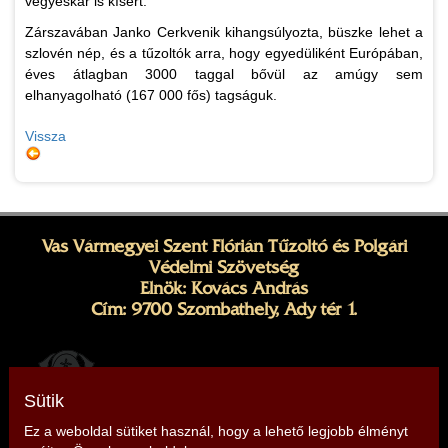
vegyeskar is kísért.
Zárszavában Janko Cerkvenik kihangsúlyozta, büszke lehet a
szlovén nép, és a tűzoltók arra, hogy egyedüliként Európában,
éves átlagban 3000 taggal bővül az amúgy sem
elhanyagolható (167 000 fős) tagságuk.
Vissza
Vas Vármegyei Szent Flórián Tűzoltó és Polgári
Védelmi Szövetség
Elnök: Kovács András
Cím: 9700 Szombathely, Ady tér 1.
Sütik
Ez a weboldal sütiket használ, hogy a lehető legjobb élményt