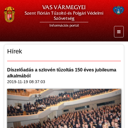
VAS VÁRMEGYEI
Szent Flórián Tűzoltó és Polgári Védelmi
Szövetség
Információs portál
Hírek
Díszelőadás a szlovén tűzoltás 150 éves jubileuma
alkalmából
2019-11-19 08:37:03